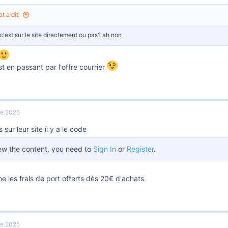
t a dit:
c'est sur le site directement ou pas? ah non
t en passant par l'offre courrier
re 2025
s sur leur site il y a le code
ew the content, you need to
Sign In
or
Register
.
e les frais de port offerts dès 20€ d'achats.
re 2025