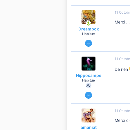
11 Octob
Merci ...
Dreambox
Habitué
7 Avril 2019
19 121
1 576
11 Octob
10 810
De rien
55
Hippocampe
Habitué
9 Décembre 2019
60 448
6 900
11 Octob
10 810
Merci c'
41
amaniat