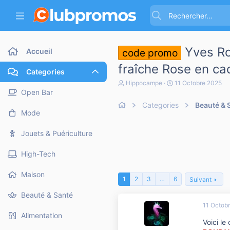
Yves Ro
Accueil
code promo
fraîche Rose en ca
Categories
A
D
Hippocampe
11 Octobre 2025
u
a
Open Bar
t
t
Categories
Beauté & 
e
e
Mode
u
d
r
e
d
d
Jouets & Puériculture
e
é
l
b
High-Tech
a
u
d
t
i
Maison
1
2
3
…
6
Suivant
s
c
Beauté & Santé
u
11 Octob
s
s
Alimentation
Voici le
i