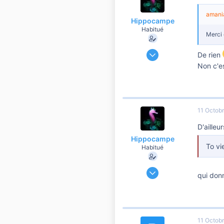
41
amania
Hippocampe
Habitué
Merci 
9 Décembre 2019
De rien
60 448
Non c'es
6 900
10 810
41
11 Octob
D'ailleur
Hippocampe
To vi
Habitué
9 Décembre 2019
qui donn
60 448
6 900
10 810
41
11 Octob