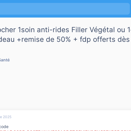
cher 1soin anti-rides Filler Végétal ou
deau +remise de 50% + fdp offerts dès
Santé
re 2025
 code