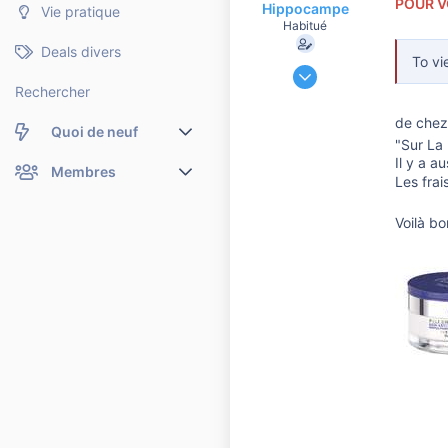
o
POUR V
Hippocampe
Vie pratique
n
Habitué
Deals divers
To vi
9 Décembre 2019
Rechercher
60 448
6 900
de chez
Quoi de neuf
10 810
"Sur La 
Il y a a
41
Nouveaux messages
Membres
Les frai
Membres en ligne
Nouveaux messages de profil
Voilà 
Dernières activités
Nouveaux messages de profil
Rechercher dans les messages de profil