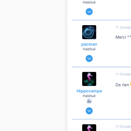
Habitué
23 Mars 2014
19 241
3 363
11 Octob
10 810
Merci ^
pacman
Habitué
24 Mars 2014
11 715
2 627
11 Octob
10 810
De rien
Hippocampe
Habitué
9 Décembre 2019
60 448
6 900
11 Octob
10 810