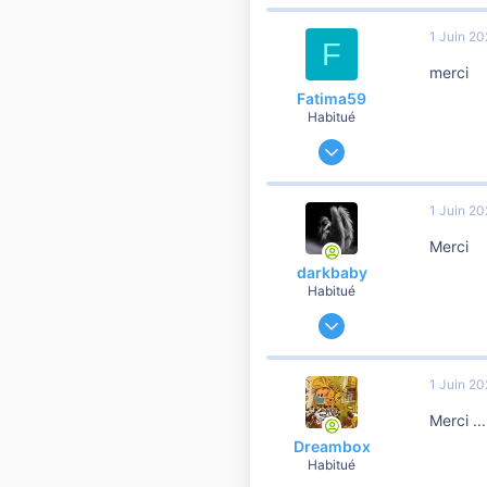
37 106
1 Juin 2
F
10 810
merci
Fatima59
Habitué
25 Avril 2018
14 150
2 692
1 Juin 2
10 810
Merci
darkbaby
Habitué
4 Mai 2012
89 490
16 615
1 Juin 2
10 810
Merci ...
42
Dreambox
Habitué