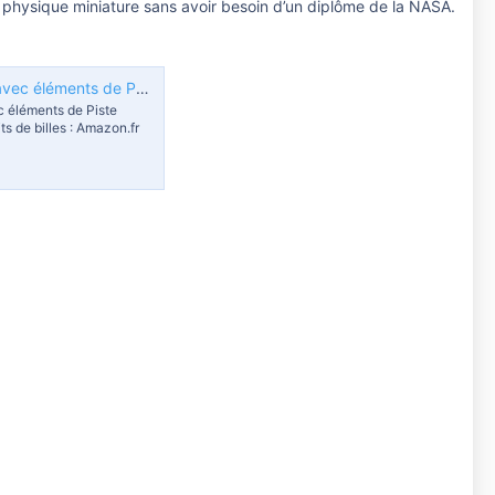
de physique miniature sans avoir besoin d’un diplôme de la NASA.
Vtech Marble Rush M400 Build & Store Box Set – Circuit à Billes interactif avec éléments de Piste passionnants et différentes possibilités de Montage – pour Enfants de 4 à 12 Ans : Amazon.fr: Jeux et Jouets
c éléments de Piste
ts de billes : Amazon.fr