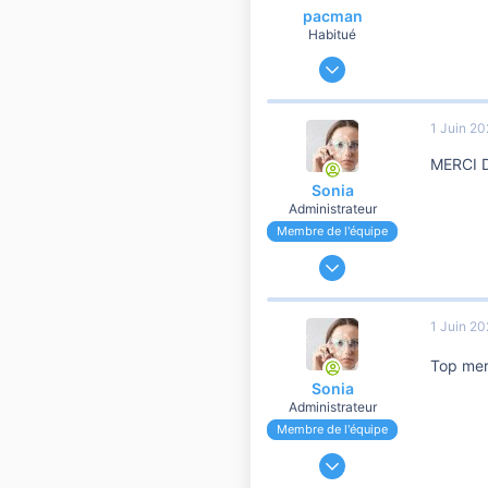
pacman
Habitué
24 Mars 2014
11 715
2 627
1 Juin 2
10 810
MERCI 
Sonia
Administrateur
Membre de l'équipe
24 Novembre 2006
191 179
37 106
1 Juin 2
10 810
Top mer
Sonia
Administrateur
Membre de l'équipe
24 Novembre 2006
191 179