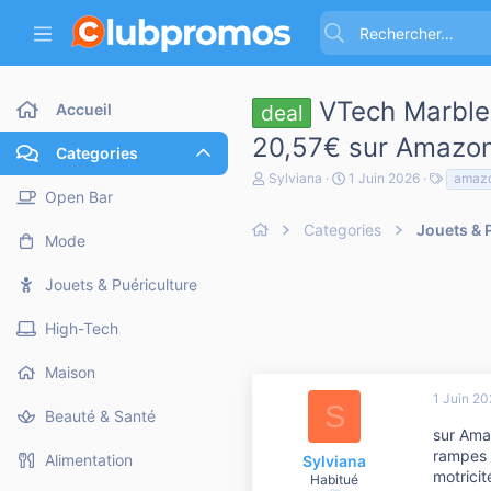
VTech Marble 
Accueil
deal
20,57€ sur Amazo
Categories
A
D
T
Sylviana
1 Juin 2026
amaz
u
a
a
Open Bar
t
t
g
e
Categories
e
Jouets & 
s
Mode
u
d
r
e
d
d
Jouets & Puériculture
e
é
l
b
High-Tech
a
u
d
t
i
Maison
s
1 Juin 2
c
S
Beauté & Santé
u
sur Ama
s
rampes 
s
Alimentation
Sylviana
i
motricit
Habitué