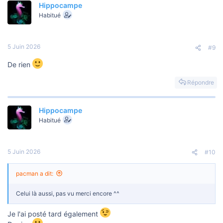
Hippocampe
Habitué
5 Juin 2026
#9
De rien
Répondre
Hippocampe
Habitué
5 Juin 2026
#10
pacman a dit:
Celui là aussi, pas vu merci encore ^^
Je l'ai posté tard également