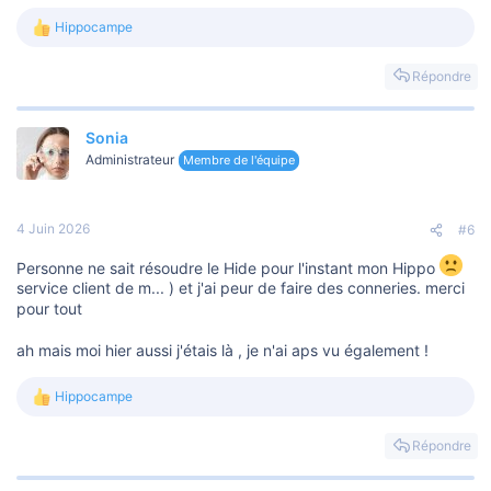
Hippocampe
L
e
s
Répondre
r
é
a
Sonia
c
t
Administrateur
Membre de l'équipe
i
o
n
s
4 Juin 2026
#6
:
Personne ne sait résoudre le Hide pour l'instant mon Hippo
service client de m... ) et j'ai peur de faire des conneries. merci
pour tout
ah mais moi hier aussi j'étais là , je n'ai aps vu également !
Hippocampe
L
e
s
Répondre
r
é