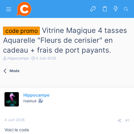
Vitrine Magique 4 tasses
code promo
Aquarelle "Fleurs de cerisier" en
cadeau + frais de port payants.
A
D
Hippocampe
4 Juin 2026
u
a
t
t
Mode
e
e
u
d
r
e
d
d
e
é
Hippocampe
l
b
a
Habitué
u
d
t
i
s
4 Juin 2026
c
#1
u
Voici le code
s