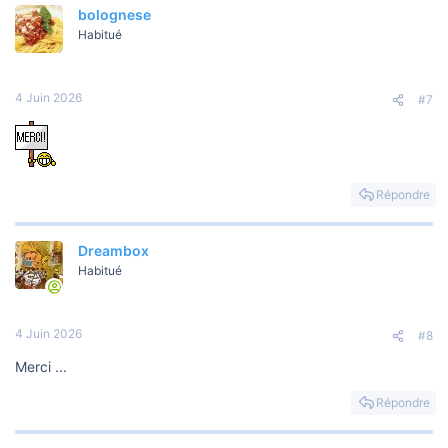
a
bolognese
c
t
Habitué
i
o
n
s
4 Juin 2026
#7
:
Répondre
Dreambox
Habitué
4 Juin 2026
#8
Merci ...
Répondre