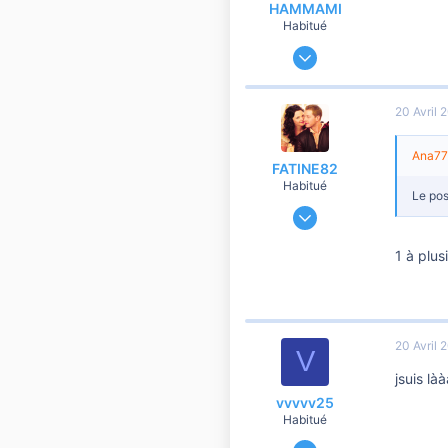
HAMMAMI
Habitué
24 Décembre 2006
1 342
50
20 Avril 
760
Ana777
FATINE82
Habitué
Le pos
25 Mai 2011
2 361
1 à plu
50
760
44
Yvelines
20 Avril 
V
jsuis là
vvvvv25
Habitué
11 Novembre 2008