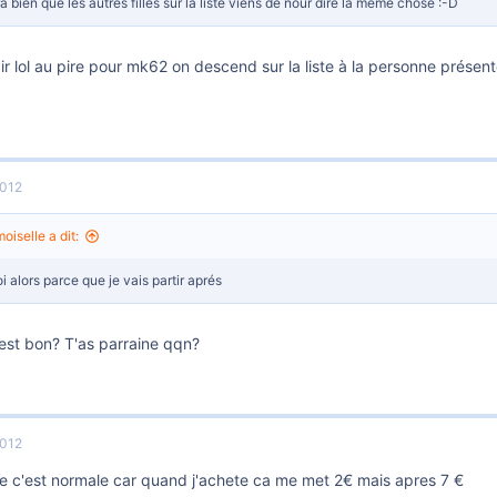
a bien que les autres filles sur la liste viens de nour dire la meme chose :-D
air lol au pire pour mk62 on descend sur la liste à la personne présente
2012
iselle a dit:
 alors parce que je vais partir aprés
'est bon? T'as parraine qqn?
2012
e c'est normale car quand j'achete ca me met 2€ mais apres 7 €