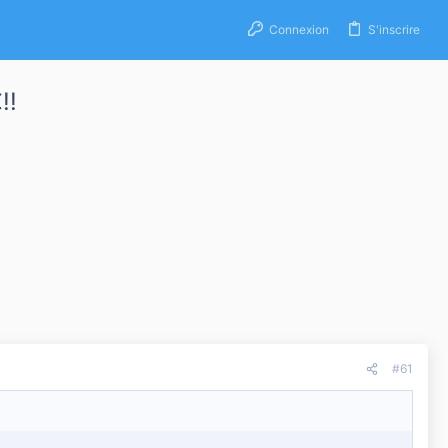
Connexion
S'inscrire
!!
#61