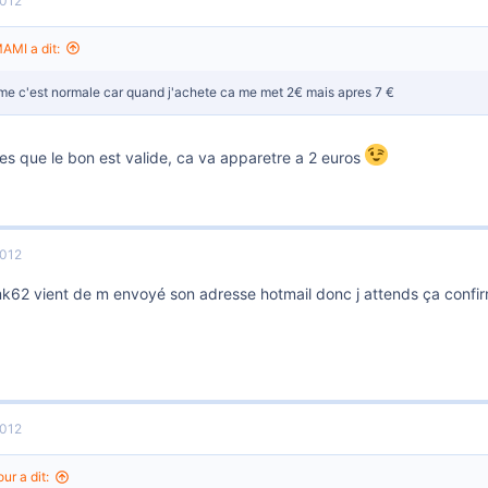
2012
MI a dit:
me c'est normale car quand j'achete ca me met 2€ mais apres 7 €
es que le bon est valide, ca va apparetre a 2 euros
2012
k62 vient de m envoyé son adresse hotmail donc j attends ça confi
2012
ur a dit: