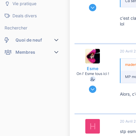
Ca ser
Vie pratique
30 Septembre 2011
1 008
Deals divers
c'est cl
2
lol
560
Rechercher
Quoi de neuf
20 Avril 
Nouveaux messages
Membres
Membres en ligne
Nouveaux messages de profil
mademo
Esme
On l' Esme tous ici !
Dernières activités
Nouveaux messages de profil
MP moi
2 Juin 2011
Rechercher dans les messages de profil
9 850
Alors, c
373
3 810
39
20 Avril 
H
Clermont-Ferrand
stp esm