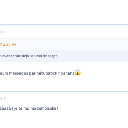
2012
 a dit:
t avance vite déjà pas mal de pages
sieurs messages par minuterockinbanana
2012
àààààà ! je te mp mademoiselle !