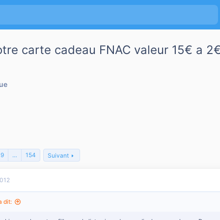
votre carte cadeau FNAC valeur 15€ a 2€
que
9
…
154
Suivant
2012
 dit: