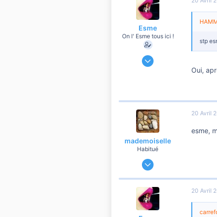
20 Avril 
HAMMA
Esme
On l' Esme tous ici !
stp es
2 Juin 2011
9 850
Oui, apr
373
3 810
39
20 Avril 
Clermont-Ferrand
esme, m
mademoiselle
Habitué
24 Avril 2011
1 325
23
20 Avril 
560
Au sOleil
carrefo