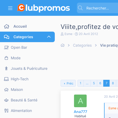
Viiite,profitez de 
Accueil
A
D
Esme
20 Avril 2012
Categories
u
a
t
t
Categories
Vie prati
e
e
Open Bar
u
d
r
e
Mode
d
d
e
é
l
b
Jouets & Puériculture
a
u
d
t
High-Tech
i
1
…
5
6
7
8
Préc
s
c
Maison
u
20 Avril 
s
A
Beauté & Santé
s
i
Esme a
o
Alimentation
Ana777
n
Habitué