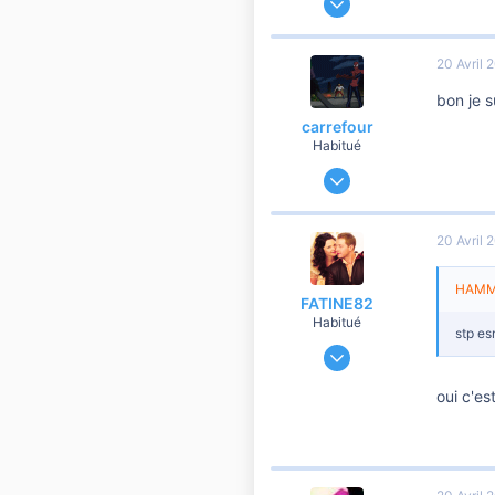
1 297
30
20 Avril 
760
bon je s
carrefour
Habitué
17 Novembre 2011
7 459
542
20 Avril 
5 810
HAMMA
FATINE82
Habitué
stp es
25 Mai 2011
2 361
oui c'e
50
760
44
Yvelines