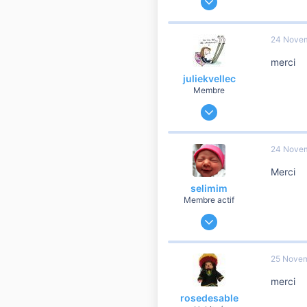
4 524
446
24 Nove
3 810
merci
Cormery
juliekvellec
Membre
25 Décembre 2009
96
3
24 Nove
10
Merci
selimim
Membre actif
31 Août 2010
159
6
25 Nove
60
merci
venissieux
rosedesable