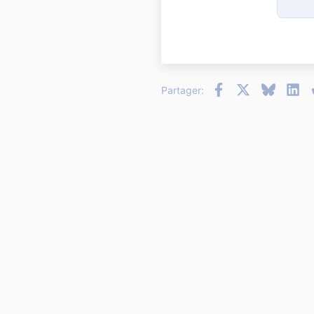
15
18
22
26
Facebook
X
Bluesky
Li
Partager: