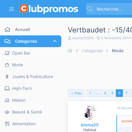
Vertbaudet : -15/4
Accueil
A
D
aurore35200
3 Novembre 2014
Categories
u
a
t
t
Categories
Mode
e
e
Open Bar
u
d
r
e
Mode
d
d
e
é
l
b
Jouets & Puériculture
a
u
d
t
High-Tech
i
1
…
4
5
6
7
Préc
s
c
Maison
u
19 Novem
s
Beauté & Santé
s
i
aurore
o
Alimentation
kinnie25
n
Habitué