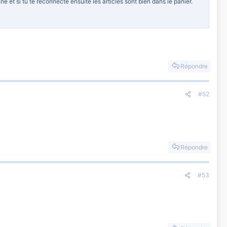
e et si tu te reconnecte ensuite les articles sont bien dans le panier.
Répondre
#52
Répondre
#53