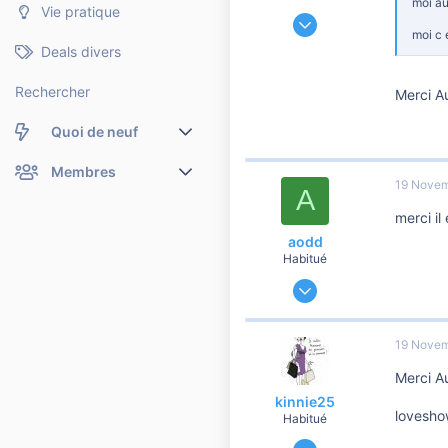
moi au
Vie pratique
14 Septembre 2012
moi c 
4 524
Deals divers
446
3 810
Rechercher
Merci Au
Cormery
Quoi de neuf
Nouveaux messages
Membres
19 Novem
A
Membres en ligne
Nouveaux messages de profil
merci il
aodd
Dernières activités
Nouveaux messages de profil
Habitué
25 Avril 2010
Rechercher dans les messages de profil
1 928
52
19 Novem
760
Merci Au
kinnie25
lovesho
Habitué
14 Septembre 2012