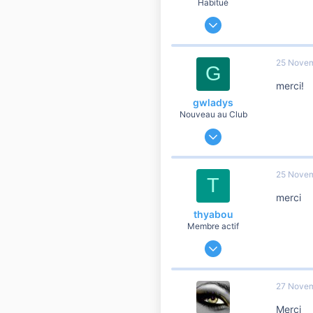
Habitué
19 Novembre 2010
851
40
25 Nove
G
260
merci!
gwladys
Nouveau au Club
25 Novembre 2014
11
0
25 Nove
T
1
merci
thyabou
Membre actif
22 Mai 2013
249
23
27 Nove
60
Merci