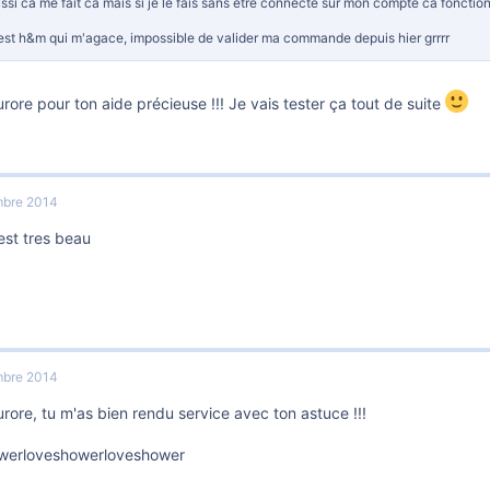
ssi ca me fait ca mais si je le fais sans etre connecté sur mon compte ca fonctionn
est h&m qui m'agace, impossible de valider ma commande depuis hier grrrr
rore pour ton aide précieuse !!! Je vais tester ça tout de suite
bre 2014
 est tres beau
bre 2014
rore, tu m'as bien rendu service avec ton astuce !!!
werloveshowerloveshower