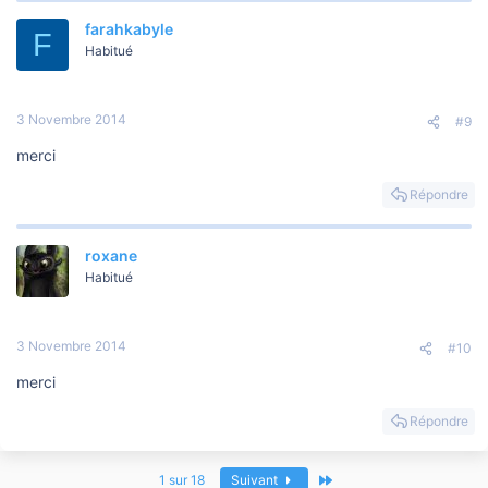
farahkabyle
F
Habitué
3 Novembre 2014
#9
merci
Répondre
roxane
Habitué
3 Novembre 2014
#10
merci
Répondre
Dernier
1 sur 18
Suivant