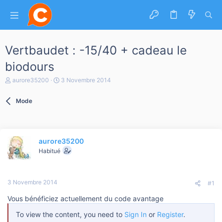
Vertbaudet : -15/40 + cadeau le
biodours
A
D
aurore35200
3 Novembre 2014
u
a
t
t
Mode
e
e
u
d
r
e
d
d
e
é
aurore35200
l
b
a
Habitué
u
d
t
i
s
3 Novembre 2014
c
#1
u
Vous bénéficiez actuellement du code avantage
s
s
To view the content, you need to
Sign In
or
Register
.
i