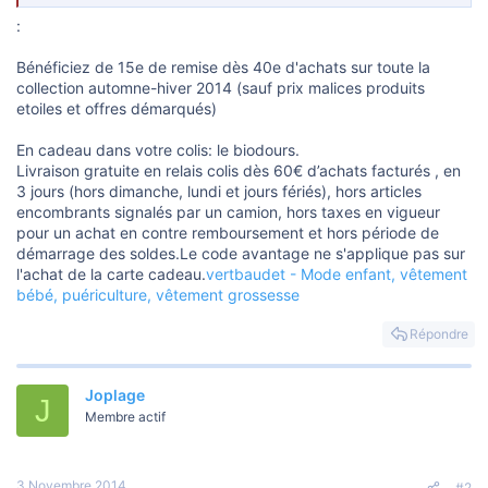
o
n
:
Bénéficiez de 15e de remise dès 40e d'achats sur toute la
collection automne-hiver 2014 (sauf prix malices produits
etoiles et offres démarqués)
En cadeau dans votre colis: le biodours.
Livraison gratuite en relais colis dès 60€ d’achats facturés , en
3 jours (hors dimanche, lundi et jours fériés), hors articles
encombrants signalés par un camion, hors taxes en vigueur
pour un achat en contre remboursement et hors période de
démarrage des soldes.Le code avantage ne s'applique pas sur
l'achat de la carte cadeau.
vertbaudet - Mode enfant, vêtement
bébé, puériculture, vêtement grossesse
Répondre
Joplage
J
Membre actif
3 Novembre 2014
#2