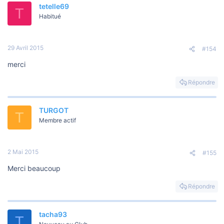
tetelle69
T
Habitué
29 Avril 2015
#154
merci
Répondre
TURGOT
T
Membre actif
2 Mai 2015
#155
Merci beaucoup
Répondre
tacha93
T