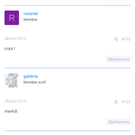
o
n
rezotel
R
Membre
28 Avril 2015
#152
cool !
Répondre
galéria
Membre actif
28 Avril 2015
#153
merkiii
Répondre