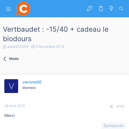
Vertbaudet : -15/40 + cadeau le
biodours
A
D
aurore35200
3 Novembre 2014
u
a
t
t
Mode
e
e
u
d
r
e
d
d
e
é
verone00
l
b
V
a
Membre
u
d
t
i
s
28 Avril 2015
c
#151
u
Merci
s
s
i
Répondre