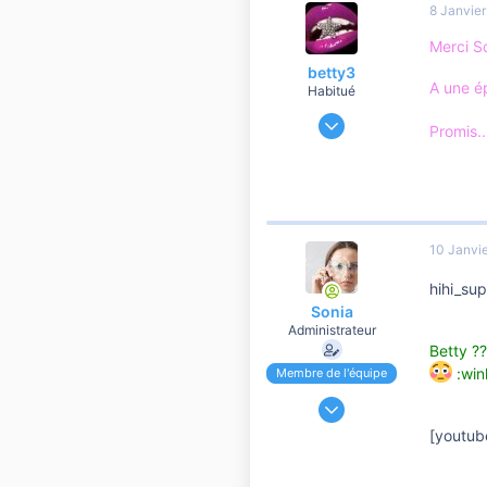
8 Janvie
Merci So
betty3
A une é
Habitué
20 Décembre 2006
Promis..
6 143
11
1 810
Bettyland
10 Janvi
hihi_su
Sonia
Administrateur
Betty ??
:win
Membre de l'équipe
24 Novembre 2006
191 204
[youtub
37 110
10 810