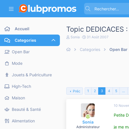
Topic DEDICACES :
Accueil
A
D
Sonia
31 Août 2007
Categories
u
a
t
t
Categories
Open Bar
e
e
Open Bar
u
d
r
e
Mode
d
d
e
é
l
b
Jouets & Puériculture
a
u
d
t
High-Tech
i
1
2
3
4
5
…
Préc
s
c
Maison
u
10 Nove
s
Beauté & Santé
s
Petite 
i
o
Alimentation
Sonia
n
je me ma
Administrateur