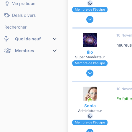
Vie pratique
Membre de l'équipe
Deals divers
24 Novembre 2006
191 204
Rechercher
37 110
10 Nove
10 810
Quoi de neuf
heureuse
Nouveaux messages
Membres
lilo
Super Modérateur
Membres en ligne
Nouveaux messages de profil
Membre de l'équipe
13 Mai 2007
Dernières activités
Nouveaux messages de profil
64 698
15 444
Rechercher dans les messages de profil
10 Nove
10 810
En fait 
Sonia
Administrateur
Membre de l'équipe
24 Novembre 2006