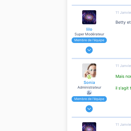
11 Janvi
Betty et
lilo
Super Modérateur
Membre de l'équipe
13 Mai 2007
64 698
15 444
11 Janvi
10 810
Mais no
Sonia
Administrateur
il s'agi
Membre de l'équipe
24 Novembre 2006
191 204
37 110
11 Janvi
10 810