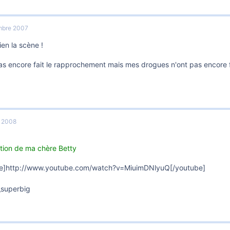
mbre 2007
bien la scène !
pas encore fait le rapprochement mais mes drogues n'ont pas encore 
r 2008
ntion de ma chère Betty
e]http://www.youtube.com/watch?v=MiuimDNlyuQ[/youtube]
_superbig