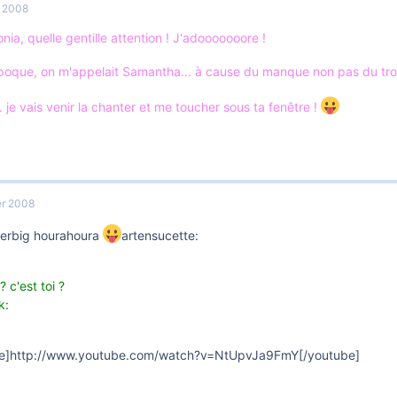
r 2008
nia, quelle gentille attention ! J'adooooooore !
poque, on m'appelait Samantha... à cause du manque non pas du tro
. je vais venir la chanter et me toucher sous ta fenêtre !
er 2008
perbig hourahoura
artensucette:
? c'est toi ?
k:
e]http://www.youtube.com/watch?v=NtUpvJa9FmY[/youtube]