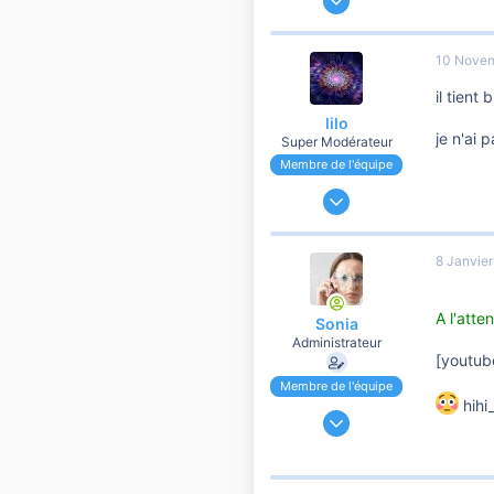
191 204
37 110
10 Nove
10 810
il tient 
lilo
je n'ai 
Super Modérateur
Membre de l'équipe
13 Mai 2007
64 698
15 444
8 Janvie
10 810
A l'atte
Sonia
Administrateur
[youtub
Membre de l'équipe
hihi
24 Novembre 2006
191 204
37 110
10 810