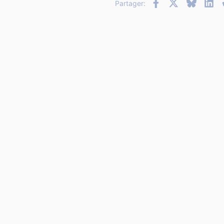
Facebook
X
Bluesky
Li
Partager: