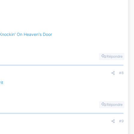
Knockin' On Heaven's Door
Répondre
#8
it
Répondre
#9