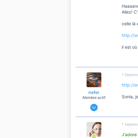
56
Haaaannn
Allez! C
Saint Etienne
celle là 
http://
il est o
1 Septem
http://
nefer
Sonia, j
Membre actif
6 Mars 2007
957
0
1 Septem
56
J'adore
Saint Etienne