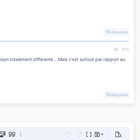
Répondre
#10
son totalement différente .. Mais c'est surtout par rapport au
Répondre
Sauvegarder le brouillon
age
 GIF
Média
Citer
Plus d'options…
Annulé
Refaire
Basculer en mode BB cod
Brouillons
Prévisualis