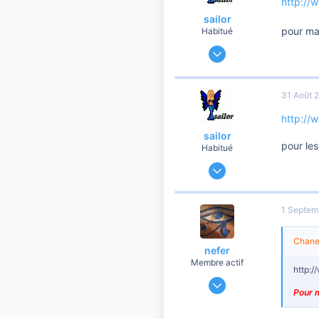
http://
sailor
pour ma
Habitué
6 Mai 2007
1 944
13
31 Août 
560
blendecques
http://
sailor
petisbouts.forumactif.com
pour le
Habitué
6 Mai 2007
1 944
13
1 Septem
560
blendecques
Chanel
nefer
petisbouts.forumactif.com
Membre actif
http:
6 Mars 2007
Pour m
957
0