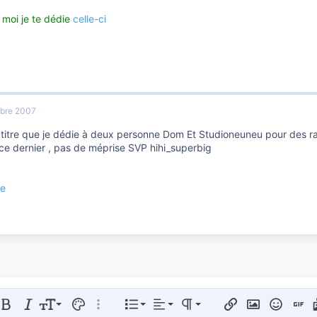
 moi je te dédie
celle-ci
bre 2007
 titre que je dédie à deux personne Dom Et Studioneuneu pour des rai
 ce dernier , pas de méprise SVP hihi_superbig
ce
Aligner à gauche
Normal
Liste triée
er le formatage
Gras
Italique
Taille de police
Couleur du texte
Plus d'options…
Liste
Alignement
Paragraph format
Insérer un lien
Insérer une im
Smileys
Insert