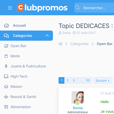
Topic DEDICACES :
Accueil
A
D
Sonia
31 Août 2007
Categories
u
a
t
t
Categories
Open Bar
e
e
Open Bar
u
d
r
e
Mode
d
d
e
é
l
b
Jouets & Puériculture
a
u
d
t
High-Tech
i
1
2
3
…
55
Suivant
s
c
Maison
u
31 Août 
s
Beauté & Santé
s
Hello
i
o
Alimentation
Sonia
n
Je vous
Administrateur