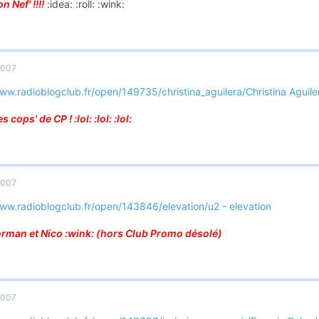
 Nef' !!!!
:idea: :roll: :wink:
2007
www.radioblogclub.fr/open/149735/christina_aguilera/Christina Aguile
 cops' de CP ! :lol: :lol: :lol:
2007
www.radioblogclub.fr/open/143846/elevation/u2 - elevation
rman et Nico :wink: (hors Club Promo désolé)
2007