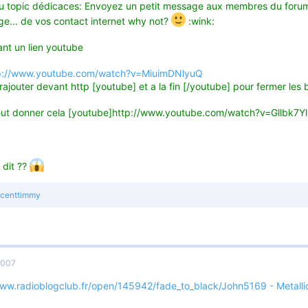
 topic dédicaces: Envoyez un petit message aux membres du forum 
ge... de vos contact internet why not?
:wink:
sant un lien youtube
p://www.youtube.com/watch?v=MiuimDNlyuQ
rajouter devant http [youtube] et a la fin [/youtube] pour fermer les 
eut donner cela [youtube]http://www.youtube.com/watch?v=Gllbk7Y
 dit ??
ncenttimmy
2007
www.radioblogclub.fr/open/145942/fade_to_black/John5169 - Metalli