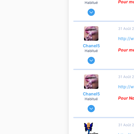
n
Pour mon
Habitué
s
15 Avril 2007
:
5 024
0
31 Août 
1 806
http://
Chanel5
Pour mes
Habitué
15 Avril 2007
5 024
0
31 Août 
1 806
http://
Chanel5
Pour No
Habitué
15 Avril 2007
5 024
0
31 Août 
1 806