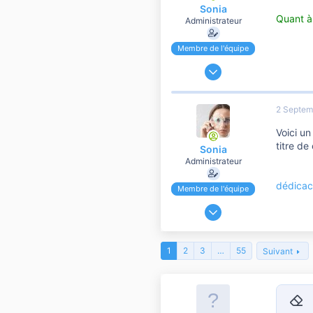
Sonia
Quant à
Administrateur
Membre de l'équipe
24 Novembre 2006
191 186
37 107
2 Septem
10 810
Voici un
titre de
Sonia
Administrateur
dédica
Membre de l'équipe
24 Novembre 2006
191 186
37 107
1
2
3
…
55
Suivant
10 810
9
Retir