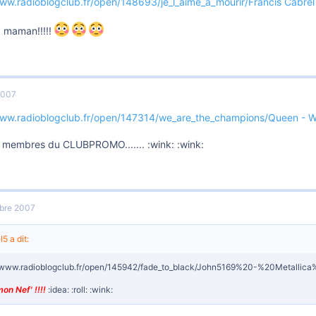
www.radioblogclub.fr/open/148693/je_l_aime_a_mourir/Francis Cabrel 
 maman!!!!!
2007
www.radioblogclub.fr/open/147314/we_are_the_champions/Queen - 
s membres du CLUBPROMO....... :wink: :wink:
bre 2007
5 a dit:
//www.radioblogclub.fr/open/145942/fade_to_black/John5169%20-%20Metall
on Nef' !!!!
:idea: :roll: :wink: