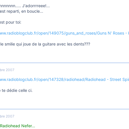
nnnnn..... J'adorrrreee!...
'est reparti, en boucle...
est pour toi:
www.radioblogclub.fr/open/149075/guns_and_roses/Guns N' Roses - 
ù le smilie qui joue de la guitare avec les dents???
bre 2007
www.radioblogclub.fr/open/147328/radiohead/Radiohead - Street Spir
e te dédie celle ci.
bre 2007
 Radiohead Nefer...