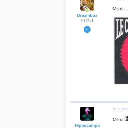
10 810
Merci ...
Dreambox
Habitué
7 Avril 2019
19 132
1 578
10 810
55
9 Juillet
Merci
Hippocampe