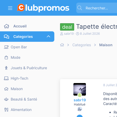
Tapette élect
Accueil
deal
A
D
sabr19
8 Juillet 2026
Categories
u
a
t
t
Categories
Maison
e
e
Open Bar
u
d
r
e
Mode
d
d
e
é
l
b
Jouets & Puériculture
a
u
d
t
High-Tech
i
s
8 Juillet
c
Maison
u
Dispon
s
des aut
Beauté & Santé
sabr19
s
Caracté
i
Habitué
o
Alimentation
R
n
27 Mars 2012