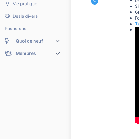
Lé
Vie pratique
1 397
Si
Gr
756
Deals divers
F
4 560
Ta
Rechercher
Quoi de neuf
Nouveaux messages
Membres
Membres en ligne
Nouveaux messages de profil
Dernières activités
Nouveaux messages de profil
Rechercher dans les messages de profil