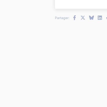
22
26
Facebook
X
Bluesky
Li
Partager: