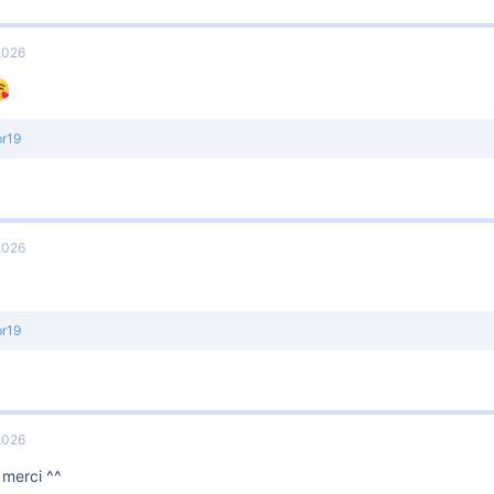
 2026
br19
 2026
br19
 2026
 merci ^^