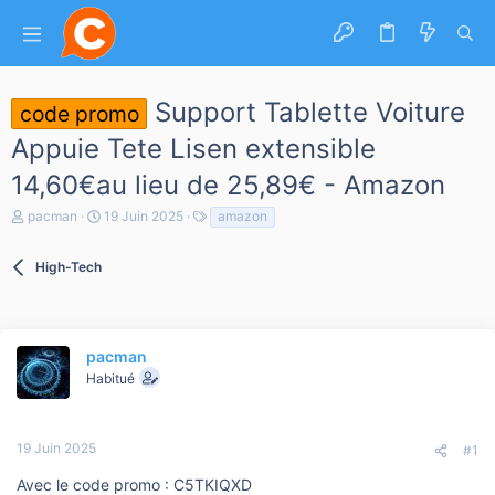
Support Tablette Voiture
code promo
Appuie Tete Lisen extensible
14,60€au lieu de 25,89€ - Amazon
A
D
T
pacman
19 Juin 2025
amazon
u
a
a
t
t
g
e
High-Tech
e
s
u
d
r
e
d
d
e
é
l
pacman
b
a
u
Habitué
d
t
i
s
c
19 Juin 2025
#1
u
s
Avec le code promo : C5TKIQXD