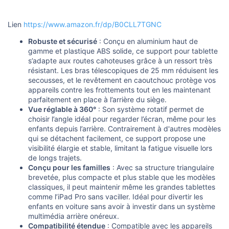
s
i
o
Lien
https://www.amazon.fr/dp/B0CLL7TGNC
n
Robuste et sécurisé
: Conçu en aluminium haut de
gamme et plastique ABS solide, ce support pour tablette
s’adapte aux routes cahoteuses grâce à un ressort très
résistant. Les bras télescopiques de 25 mm réduisent les
secousses, et le revêtement en caoutchouc protège vos
appareils contre les frottements tout en les maintenant
parfaitement en place à l’arrière du siège.
Vue réglable à 360°
: Son système rotatif permet de
choisir l’angle idéal pour regarder l’écran, même pour les
enfants depuis l’arrière. Contrairement à d'autres modèles
qui se détachent facilement, ce support propose une
visibilité élargie et stable, limitant la fatigue visuelle lors
de longs trajets.
Conçu pour les familles
: Avec sa structure triangulaire
brevetée, plus compacte et plus stable que les modèles
classiques, il peut maintenir même les grandes tablettes
comme l’iPad Pro sans vaciller. Idéal pour divertir les
enfants en voiture sans avoir à investir dans un système
multimédia arrière onéreux.
Compatibilité étendue
: Compatible avec les appareils