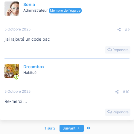
Sonia
Administrateur
Membre de l'équipe
5 Octobre 2025
#9
j'ai rajouté un code pac
Répondre
Dreambox
Habitué
5 Octobre 2025
#10
Re-merci ...
Répondre
Dernier
1 sur 2
Suivant