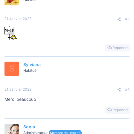
21 Janvier 2022
#5
Répondre
Sylviana
S
Habitué
21 Janvier 2022
#6
Merci beaucoup
Répondre
Sonia
Administrateur
Membre de l'équipe