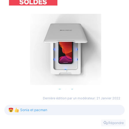
Dernière édition par un modérateur:
21 Janvier 2022
Sonia
et
pacman
L
e
s
Répondre
r