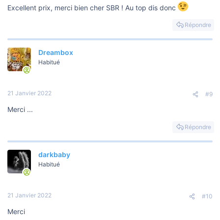
Excellent prix, merci bien cher SBR ! Au top dis donc
Répondre
Dreambox
Habitué
21 Janvier 2022
#9
Merci ...
Répondre
darkbaby
Habitué
21 Janvier 2022
#10
Merci