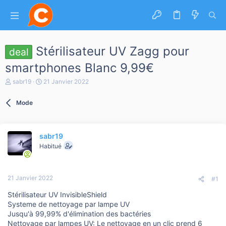
Stérilisateur UV Zagg pour
deal
smartphones Blanc 9,99€
A
D
sabr19
21 Janvier 2022
u
a
t
t
Mode
e
e
u
d
r
e
d
d
sabr19
e
é
l
b
Habitué
a
u
d
t
i
21 Janvier 2022
s
#1
c
Stérilisateur UV InvisibleShield
u
s
Systeme de nettoyage par lampe UV
s
Jusqu'à 99,99% d'élimination des bactéries
i
Nettoyage par lampes UV: Le nettoyage en un clic prend 6