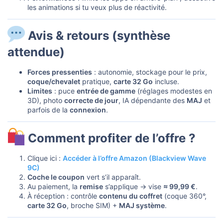
les animations si tu veux plus de réactivité.
Avis & retours (synthèse
attendue)​
Forces pressenties
: autonomie, stockage pour le prix,
coque/chevalet
pratique,
carte 32 Go
incluse.
Limites
: puce
entrée de gamme
(réglages modestes en
3D), photo
correcte de jour
, IA dépendante des
MAJ
et
parfois de la
connexion
.
Comment profiter de l’offre ?​
Clique ici :
Accéder à l’offre Amazon (Blackview Wave
9C)
Coche le coupon
vert s’il apparaît.
Au paiement, la
remise
s’applique → vise
≈ 99,99 €
.
À réception : contrôle
contenu du coffret
(coque 360°,
carte 32 Go
, broche SIM) +
MAJ système
.