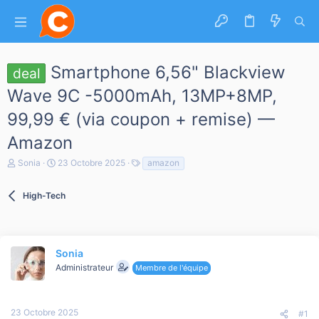
Smartphone 6,56" Blackview
deal
Wave 9C -5000mAh, 13MP+8MP,
99,99 € (via coupon + remise) —
Amazon
A
D
T
Sonia
23 Octobre 2025
amazon
u
a
a
t
t
g
e
High-Tech
e
s
u
d
r
e
d
d
e
é
l
Sonia
b
a
u
Administrateur
Membre de l'équipe
d
t
i
s
c
23 Octobre 2025
#1