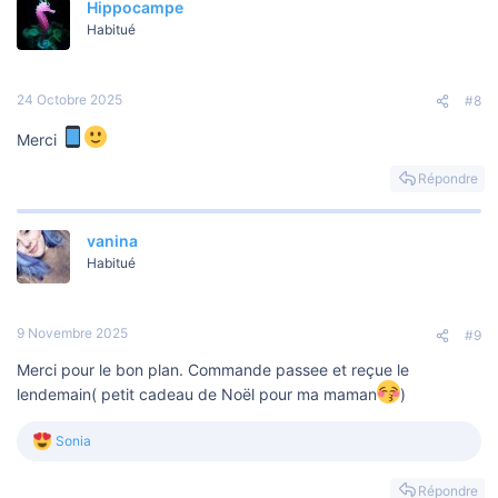
Hippocampe
Habitué
24 Octobre 2025
#8
Merci
Répondre
vanina
Habitué
9 Novembre 2025
#9
Merci pour le bon plan. Commande passee et reçue le
lendemain( petit cadeau de Noël pour ma maman
)
Sonia
L
e
s
Répondre