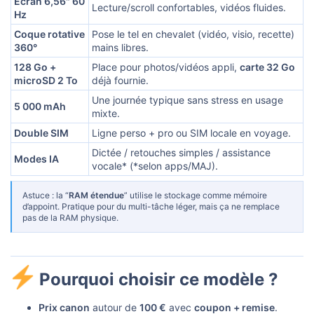
Écran 6,56" 60
Lecture/scroll confortables, vidéos fluides.
Hz
Coque rotative
Pose le tel en chevalet (vidéo, visio, recette)
360°
mains libres.
128 Go +
Place pour photos/vidéos appli,
carte 32 Go
microSD 2 To
déjà fournie.
Une journée typique sans stress en usage
5 000 mAh
mixte.
Double SIM
Ligne perso + pro ou SIM locale en voyage.
Dictée / retouches simples / assistance
Modes IA
vocale* (*selon apps/MAJ).
Astuce : la “
RAM étendue
” utilise le stockage comme mémoire
d’appoint. Pratique pour du multi-tâche léger, mais ça ne remplace
pas de la RAM physique.
Pourquoi choisir ce modèle ?​
Prix canon
autour de
100 €
avec
coupon + remise
.