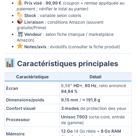
Prix visé
:
99,99 €
(coupon + remise appliquée au
paiement ; vérifier le total au panier)
Stock
: variable selon coloris
Livraison
: conditions Amazon (souvent
gratuite/Prime)
Vendeur
: selon fiche (marque / marketplace
Amazon)
Notes/avis
: évolutifs (consulter la fiche produit)
Caractéristiques principales​
Caractéristique
Détail
6,56"
HD+
,
60 Hz
, ratio annoncé
Écran
94,94 %
Dimensions/poids
9,15 mm
/
≈ 191,8 g
Confort visuel
3 modes
de protection des yeux
Unisoc T603
(octa-core, entrée
Processeur
de gamme)
12 Go
(4 Go réels +
8 Go RAM
Mémoire