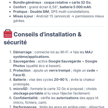
Bundle généreux
:
coque rotative + carte 32 Go
.
Confort
: grand écran 6,56",
batterie 5 000 mAh
.
Pratique
:
Double SIM
, GPS multi-constellations.
Mises à jour
: Android 15 (annoncé) → permissions mieux
gérées.
Conseils d’installation &
sécurité​
Démarrage
: connecte-toi au Wi-Fi → fais les
MAJ
système/applications
.
Sauvegardes
: active
Google Sauvegarde
+
Google
Photos
(qualité éco si besoin).
Protection
: ajoute un
verre trempé
; règle un
code
+
Face ID
.
Batterie
: vise des cycles
20–90 %
; évite la chaleur
prolongée.
microSD
: formate la carte 32 Go si proposé ; choisis
stockage portable
si tu veux l’éjecter facilement.
Confidentialité
: vérifie les
autorisations
des apps IA
(micro, fichiers, cam).
Performances
: limite les apps en arrière-plan ; désactive