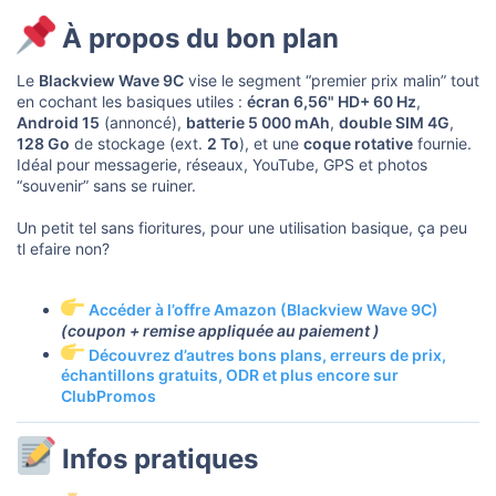
u
s
À propos du bon plan​
s
i
o
Le
Blackview Wave 9C
vise le segment “premier prix malin” tout
n
en cochant les basiques utiles :
écran 6,56" HD+ 60 Hz
,
Android 15
(annoncé),
batterie 5 000 mAh
,
double SIM 4G
,
128 Go
de stockage (ext.
2 To
), et une
coque rotative
fournie.
Idéal pour messagerie, réseaux, YouTube, GPS et photos
“souvenir” sans se ruiner.
Un petit tel sans fioritures, pour une utilisation basique, ça peu
tl efaire non?
Accéder à l’offre Amazon (Blackview Wave 9C)
(coupon + remise appliquée au paiement )
Découvrez d’autres bons plans, erreurs de prix,
échantillons gratuits, ODR et plus encore sur
ClubPromos
Infos pratiques​