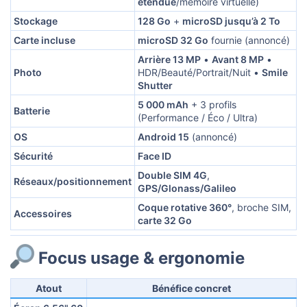
étendue
/mémoire virtuelle)
Stockage
128 Go
+
microSD jusqu’à 2 To
Carte incluse
microSD 32 Go
fournie (annoncé)
Arrière 13 MP
•
Avant 8 MP
•
Photo
HDR/Beauté/Portrait/Nuit •
Smile
Shutter
5 000 mAh
+ 3 profils
Batterie
(Performance / Éco / Ultra)
OS
Android 15
(annoncé)
Sécurité
Face ID
Double SIM 4G
,
Réseaux/positionnement
GPS/Glonass/Galileo
Coque rotative 360°
, broche SIM,
Accessoires
carte 32 Go
Focus usage & ergonomie​
Atout
Bénéfice concret