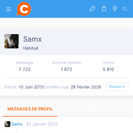
Samx
Habitué
Messages
Score de réaction
Points
7 722
1 672
5 810
Inscrit
10 Juin 2015
Dernière vue
28 Février 2026
Trouver
MESSAGES DE PROFIL
DERNIÈRES ACTIVITÉS
DERNIE
Samx
30 Janvier 2023