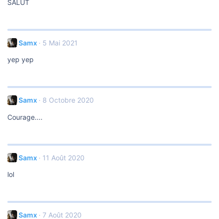
SALUT
Samx
5 Mai 2021
yep yep
Samx
8 Octobre 2020
Courage....
Samx
11 Août 2020
lol
Samx
7 Août 2020