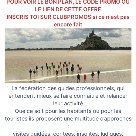
o
POUR VOIR LE BON PLAN, LE CODE PROMO OU
n
LE LIEN DE CETTE OFFRE
INSCRIS TOI SUR CLUBPROMOS si ce n'est pas
encore fait
La fédération des guides professionnels, qui
entendent mieux se faire connaître et relancer
leur activité
Que ce soit pour les habitants ou pour les
touristes ils proposent une multitude d’approches
:
visites guidées, contées, insolites, ludiques,