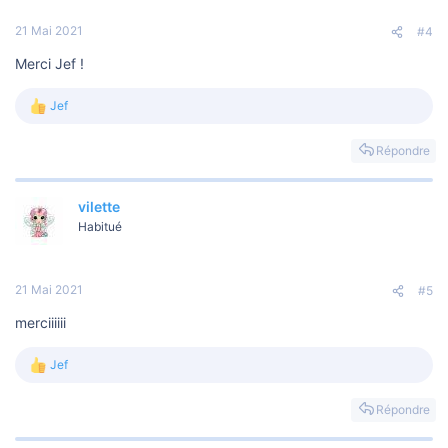
n
s
21 Mai 2021
#4
:
Merci Jef !
Jef
L
e
s
Répondre
r
é
a
vilette
c
t
Habitué
i
o
n
s
21 Mai 2021
#5
:
merciiiiii
Jef
L
e
s
Répondre
r
é