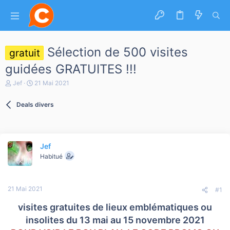
Sélection de 500 visites
gratuit
guidées GRATUITES !!!
A
D
Jef
21 Mai 2021
u
a
t
t
Deals divers
e
e
u
d
r
e
d
d
e
é
Jef
l
b
a
u
Habitué
d
t
i
s
21 Mai 2021
c
#1
u
s
visites gratuites de lieux emblématiques ou
s
insolites du 13 mai au 15 novembre 2021
i