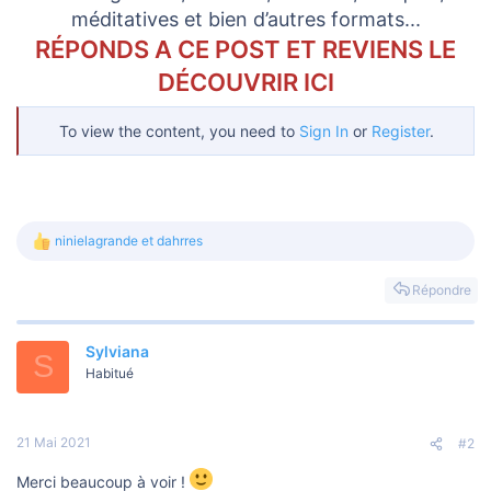
méditatives et bien d’autres formats...
RÉPONDS A CE POST ET REVIENS LE
DÉCOUVRIR ICI
To view the content, you need to
Sign In
or
Register
.
ninielagrande
et
dahrres
L
e
s
Répondre
r
é
a
Sylviana
c
S
t
Habitué
i
o
n
s
21 Mai 2021
#2
:
Merci beaucoup à voir !