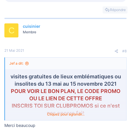
e
s
Répondre
r
é
a
cuisinier
c
C
t
Membre
i
o
n
s
21 Mai 2021
#8
:
Jef a dit:
visites gratuites de lieux emblématiques ou
insolites du 13 mai au 15 novembre 2021
POUR VOIR LE BON PLAN, LE CODE PROMO
OU LE LIEN DE CETTE OFFRE
INSCRIS TOI SUR CLUBPROMOS si ce n'est
pas encore fait
Cliquez pour agrandir...
Voir la pièce jointe 51526
La fédération des guides professionnels, qui
Merci beaucoup