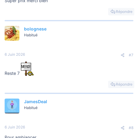
Super prix merci bien
Répondre
bolognese
Habitué
6 Juin 2026
#7
Reste 7
Répondre
JamesDeal
Habitué
6 Juin 2026
#8
Pour ambiancer