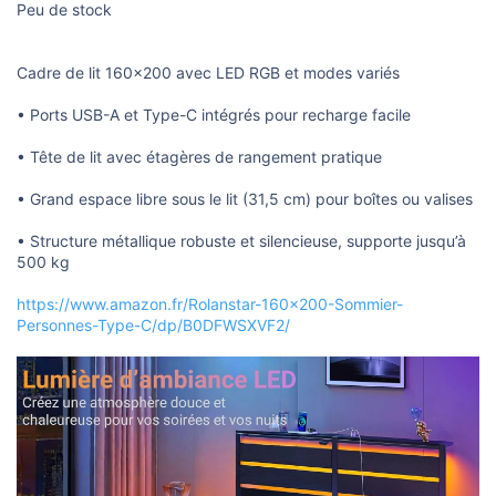
u
Peu de stock
s
s
i
Cadre de lit 160x200 avec LED RGB et modes variés
o
n
• Ports USB-A et Type-C intégrés pour recharge facile
• Tête de lit avec étagères de rangement pratique
• Grand espace libre sous le lit (31,5 cm) pour boîtes ou valises
• Structure métallique robuste et silencieuse, supporte jusqu’à
500 kg
https://www.amazon.fr/Rolanstar-160x200-Sommier-
Personnes-Type-C/dp/B0DFWSXVF2/