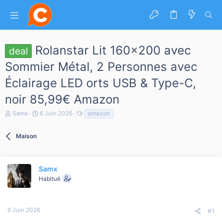
Rolanstar Lit 160x200 avec
deal
Sommier Métal, 2 Personnes avec
Éclairage LED orts USB & Type-C,
noir 85,99€ Amazon
A
D
T
Samx
6 Juin 2026
amazon
u
a
a
t
t
g
e
Maison
e
s
u
d
r
e
d
d
e
é
Samx
l
b
Habitué
a
u
d
t
i
s
6 Juin 2026
#1
c