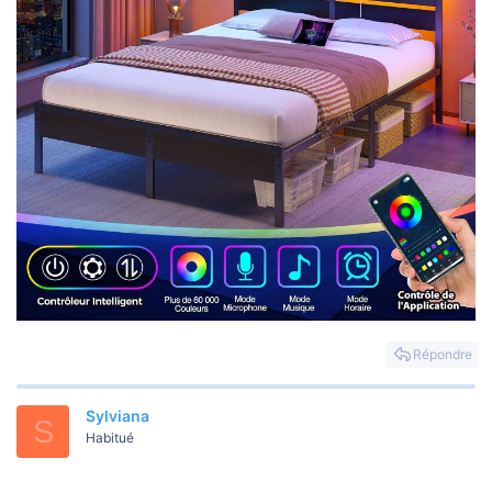
Répondre
Sylviana
S
Habitué