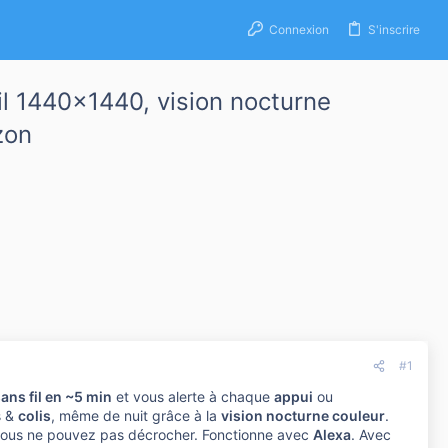
Connexion
S'inscrire
il 1440×1440, vision nocturne
zon
#1
ans fil en ~5 min
et vous alerte à chaque
appui
ou
s &
colis
, même de nuit grâce à la
vision nocturne couleur
.
ous ne pouvez pas décrocher. Fonctionne avec
Alexa
. Avec