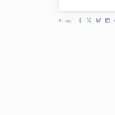
22
26
Facebook
X
Bluesky
Li
Partager: