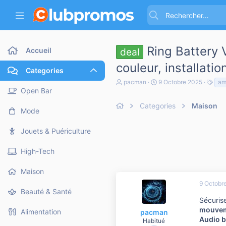
Ring Battery 
Accueil
deal
couleur, installat
Categories
A
D
T
pacman
9 Octobre 2025
am
u
a
a
Open Bar
t
t
g
e
Categories
e
Maison
s
Mode
u
d
r
e
d
d
Jouets & Puériculture
e
é
l
b
High-Tech
a
u
d
t
i
Maison
s
9 Octobr
c
Beauté & Santé
u
Sécurise
s
mouve
s
Alimentation
pacman
i
Audio b
Habitué