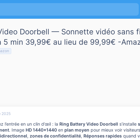
Video Doorbell — Sonnette vidéo sans f
ion 5 min 39,99€ au lieu de 99,99€ -Ama
azon
e 2025
z l’entrée en un clin d’œil : la
Ring Battery Video Doorbell
s’installe
s
ment
. Image
HD 1440×1440
en
plan moyen
pour mieux voir visiteur
idirectionnel
,
zones de confidentialité
,
Réponses rapides
quand v