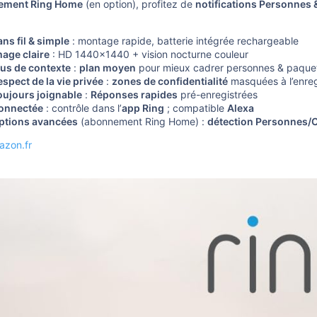
ement Ring Home
(en option), profitez de
notifications Personnes 
ans fil & simple
: montage rapide, batterie intégrée rechargeable
mage claire
: HD 1440×1440 + vision nocturne couleur
lus de contexte
:
plan moyen
pour mieux cadrer personnes & paque
espect de la vie privée
:
zones de confidentialité
masquées à l’enre
oujours joignable
:
Réponses rapides
pré-enregistrées
onnectée
: contrôle dans l’
app Ring
; compatible
Alexa
ptions avancées
(abonnement Ring Home) :
détection Personnes/C
azon.fr