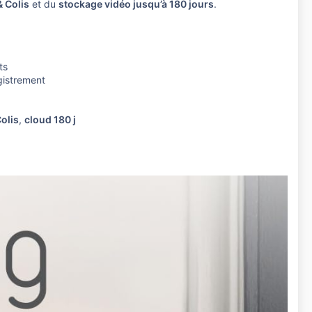
& Colis
et du
stockage vidéo jusqu’à 180 jours
.
ts
gistrement
olis
,
cloud 180 j