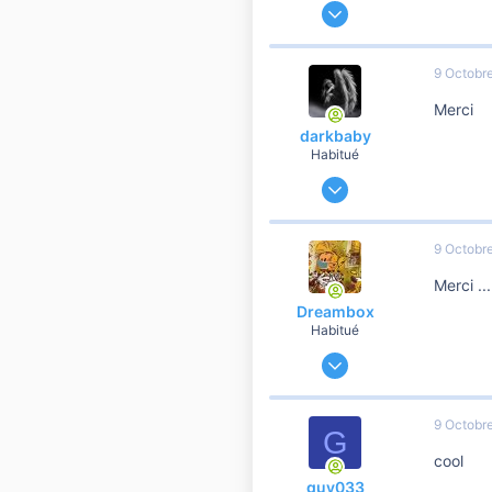
23 Mars 2014
19 247
3 363
9 Octobr
10 810
Merci
darkbaby
Habitué
4 Mai 2012
89 491
16 615
9 Octobr
10 810
Merci ...
42
Dreambox
Habitué
7 Avril 2019
19 128
1 576
9 Octobr
G
10 810
cool
55
guy033