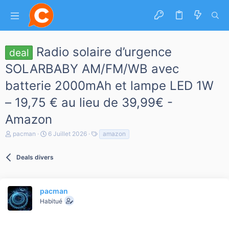
Radio solaire d’urgence
deal
SOLARBABY AM/FM/WB avec
batterie 2000mAh et lampe LED 1W
– 19,75 € au lieu de 39,99€ -
Amazon
A
D
T
pacman
6 Juillet 2026
amazon
u
a
a
t
t
g
e
Deals divers
e
s
u
d
r
e
d
d
e
é
pacman
l
b
Habitué
a
u
d
t
i