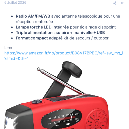
s
6 Juillet 2026
#1
c
u
s
Radio AM/FM/WB
avec antenne télescopique pour une
s
réception renforcée
i
Lampe torche LED intégrée
pour éclairage d’appoint
o
Triple alimentation : solaire + manivelle + USB
n
Format compact
adapté kit de secours / outdoor
Lien
https://www.amazon.fr/gp/product/B08V17BPBC/ref=sw_img_1
?smid=&th=1