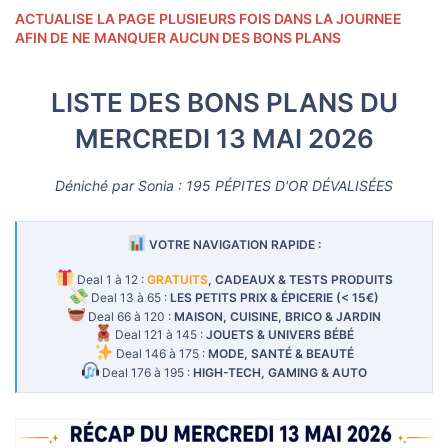
u
ACTUALISE LA PAGE PLUSIEURS FOIS DANS LA JOURNEE
s
s
AFIN DE NE MANQUER AUCUN DES BONS PLANS
i
o
n
LISTE DES BONS PLANS DU
MERCREDI 13 MAI 2026
Déniché par Sonia : 195 PÉPITES D'OR DÉVALISÉES
VOTRE NAVIGATION RAPIDE :
Deal 1 à 12 :
GRATUITS
, CADEAUX & TESTS PRODUITS
Deal 13 à 65 :
LES PETITS PRIX & ÉPICERIE (< 15€)
Deal 66 à 120 :
MAISON, CUISINE, BRICO & JARDIN
Deal 121 à 145 :
JOUETS & UNIVERS BÉBÉ
Deal 146 à 175 :
MODE, SANTÉ & BEAUTÉ
Deal 176 à 195 :
HIGH-TECH, GAMING & AUTO