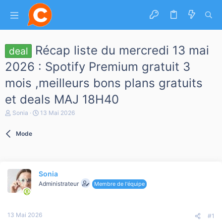
Récap liste du mercredi 13 mai
deal
2026 : Spotify Premium gratuit 3
mois ,meilleurs bons plans gratuits
et deals MAJ 18H40
A
D
Sonia
13 Mai 2026
u
a
t
t
Mode
e
e
u
d
r
e
d
d
e
é
Sonia
l
b
a
Administrateur
u
Membre de l'équipe
d
t
i
s
13 Mai 2026
c
#1