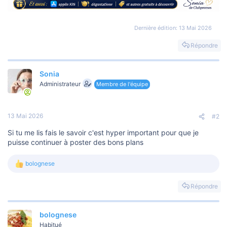
Dernière édition:
13 Mai 2026
Répondre
Sonia
Administrateur
Membre de l'équipe
13 Mai 2026
#2
Si tu me lis fais le savoir c'est hyper important pour que je
puisse continuer à poster des bons plans
bolognese
L
e
s
Répondre
r
é
a
bolognese
c
t
Habitué