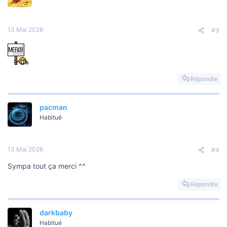
i
o
n
s
13 Mai 2026
#3
:
Répondre
pacman
Habitué
13 Mai 2026
#4
Sympa tout ça merci ^^
Répondre
darkbaby
Habitué