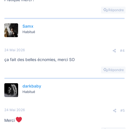
Répondre
Samx
Habitué
24 Mai 2026
#4
ça fait des belles écnomies, merci SO
Répondre
darkbaby
Habitué
24 Mai 2026
#5
Merci