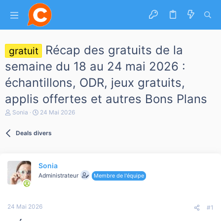
Récap des gratuits de la
gratuit
semaine du 18 au 24 mai 2026 :
échantillons, ODR, jeux gratuits,
applis offertes et autres Bons Plans
A
D
Sonia
24 Mai 2026
u
a
t
t
Deals divers
e
e
u
d
r
e
d
d
Sonia
e
é
l
b
Administrateur
Membre de l'équipe
a
u
d
t
i
24 Mai 2026
s
#1
c