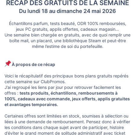
u
RÉCAP DES GRATUITS DE LA SEMAINE
s
Du lundi 18 au dimanche 24 mai 2026
s
i
o
Échantillons parfum, tests beauté, ODR 100% remboursées,
n
jeux PC gratuits, applis offertes, cadeaux magasin…
Une semaine bien chargée en gratuits, avec de quoi remplir une
boîte mail, un placard, une bibliothèque Steam et peut-être
même l’estime de soi du portefeuille.​
À propos de ce récap
Voici le récapitulatif des principaux bons plans gratuits repérés
cette semaine sur ClubPromos.
J’ai regroupé les liens par jour pour retrouver facilement les
offres :
tests produits, échantillons, remboursements à
100%, cadeaux avec commande, jeux offerts, applis gratuites
et avantages temporaires.
Certaines offres sont limitées en stock, soumises à sélection ou
liées à une demande de remboursement. Pensez donc à vérifier
les conditions dans chaque sujet avant de participer, histoire
d’éviter le grand moment de solitude administratif avec ticket