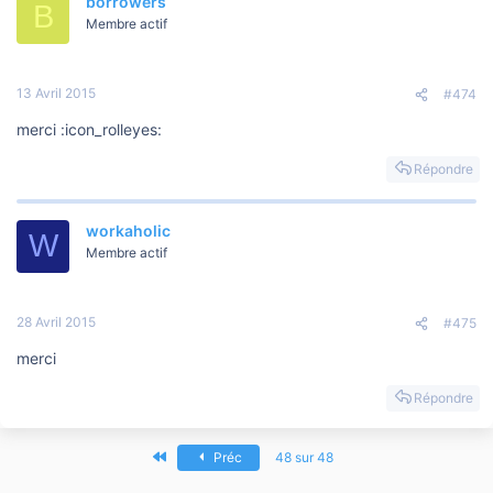
borrowers
B
Membre actif
13 Avril 2015
#474
merci :icon_rolleyes:
Répondre
workaholic
W
Membre actif
28 Avril 2015
#475
merci
Répondre
Premier
Préc
48 sur 48