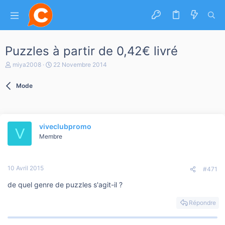
Puzzles à partir de 0,42€ livré
A
D
miya2008
22 Novembre 2014
u
a
t
t
Mode
e
e
u
d
r
e
d
d
e
é
viveclubpromo
l
b
V
a
Membre
u
d
t
i
s
10 Avril 2015
c
#471
u
de quel genre de puzzles s'agit-il ?
s
s
i
Répondre
o
n