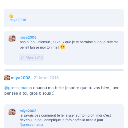
L
miya2008
e
s
r
miya2008
é
bonjour oui biensur , tu veux que je te parraine sur quel site ma
a
c
belle? laisse moi ton mail
t
i
24 Mars 2016
o
n
s
:
miya2008
21 Mars 2016
@grossemama
coucou ma belle j’espère que tu vas bien , une
pensée à toi, gros bisous :)
miya2008
je savais pas comment te le laisser sur ton profil mdr c'est
devenu un peu compliqué le fofo après la mise à jour
@grossemama