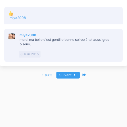
i
o
n
s
L
miya2008
:
e
s
r
miya2008
é
merci ma belle c'est gentille bonne soirée à toi aussi gros
a
bisous,
c
t
i
8 Juin 2015
o
n
s
:
Dernier
1 sur 3
Suivant