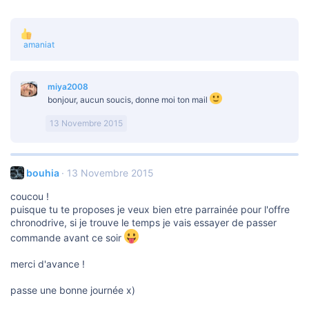
L
amaniat
e
s
r
miya2008
é
a
bonjour, aucun soucis, donne moi ton mail
c
t
13 Novembre 2015
i
o
n
s
bouhia
13 Novembre 2015
:
coucou !
puisque tu te proposes je veux bien etre parrainée pour l'offre
chronodrive, si je trouve le temps je vais essayer de passer
commande avant ce soir
merci d'avance !
passe une bonne journée x)