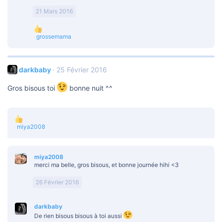
21 Mars 2016
L
grossemama
e
s
r
é
darkbaby
25 Février 2016
a
c
Gros bisous toi
bonne nuit ^^
t
i
o
n
s
L
miya2008
:
e
s
r
miya2008
é
merci ma belle, gros bisous, et bonne journée hihi <3
a
c
t
26 Février 2016
i
o
n
darkbaby
s
De rien bisous bisous à toi aussi
: