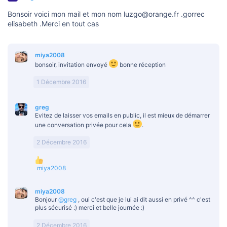
Bonsoir voici mon mail et mon nom luzgo@orange.fr .gorrec
elisabeth .Merci en tout cas
miya2008
bonsoir, invitation envoyé
bonne réception
1 Décembre 2016
greg
Evitez de laisser vos emails en public, il est mieux de démarrer
une conversation privée pour cela
.
2 Décembre 2016
L
miya2008
e
s
miya2008
r
Bonjour
@greg
, oui c'est que je lui ai dit aussi en privé ^^ c'est
é
plus sécurisé :) merci et belle journée :)
a
c
t
2 Décembre 2016