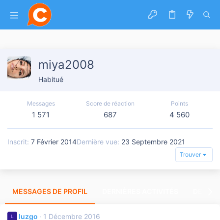
miya2008
Habitué
Messages
Score de réaction
Points
1 571
687
4 560
Inscrit
7 Février 2014
Dernière vue
23 Septembre 2021
Trouver
MESSAGES DE PROFIL
DERNIÈRES ACTIVITÉS
DERNIE
luzgo
1 Décembre 2016
L