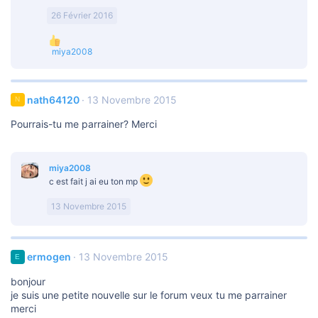
26 Février 2016
L
miya2008
e
s
r
é
nath64120
13 Novembre 2015
N
a
c
Pourrais-tu me parrainer? Merci
t
i
o
n
miya2008
s
c est fait j ai eu ton mp
:
13 Novembre 2015
ermogen
13 Novembre 2015
E
bonjour
je suis une petite nouvelle sur le forum veux tu me parrainer
merci