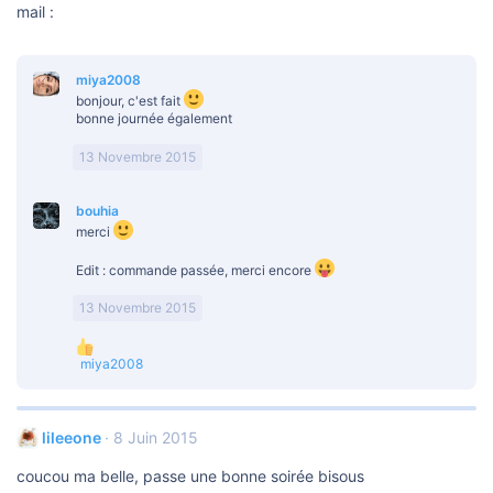
mail :
miya2008
bonjour, c'est fait
bonne journée également
13 Novembre 2015
bouhia
merci
Edit : commande passée, merci encore
13 Novembre 2015
L
miya2008
e
s
r
é
lileeone
8 Juin 2015
a
c
coucou ma belle, passe une bonne soirée bisous
t