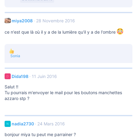
i
o
n
s
miya2008
28 Novembre 2016
:
ce n'est que là où il y a de la lumière qu'il y a de l'ombre
L
Sonia
e
s
r
é
Dida198
11 Juin 2016
D
a
c
Salut !!
t
Tu pourrais m'envoyer le mail pour les boutons manchettes
i
azzaro stp ?
o
n
s
:
nadia2730
24 Mars 2016
N
bonjour miya tu peut me parrainer ?