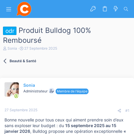
Produit Bulldog 100%
odr
Remboursé
A
D
Sonia
27 Septembre 2025
u
a
t
t
Beauté & Santé
e
e
u
d
r
e
d
d
e
é
Sonia
l
b
a
Administrateur
u
Membre de l'équipe
d
t
i
s
27 Septembre 2025
c
#1
u
Bonne nouvelle pour tous ceux qui aiment prendre soin d’eux
s
s
sans exploser leur budget : du
15 septembre 2025 au 15
i
janvier 2026
, Bulldog propose une opération exceptionnelle
«