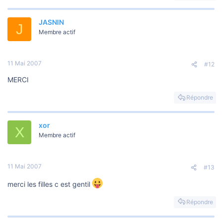
o
n
JASNIN
J
Membre actif
11 Mai 2007
#12
MERCI
Répondre
xor
X
Membre actif
11 Mai 2007
#13
merci les filles c est gentil
Répondre