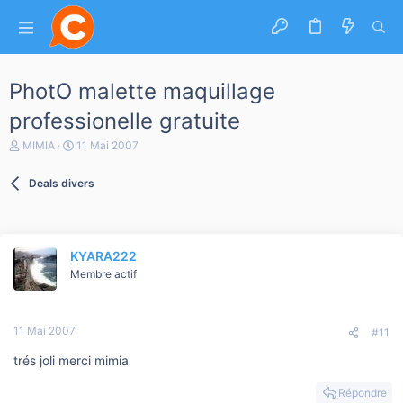
PhotO malette maquillage
professionelle gratuite
A
D
MIMIA
11 Mai 2007
u
a
t
t
Deals divers
e
e
u
d
r
e
d
d
e
é
KYARA222
l
b
a
Membre actif
u
d
t
i
s
11 Mai 2007
c
#11
u
trés joli merci mimia
s
s
i
Répondre