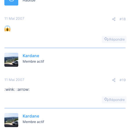
Habitué
11 Mai 2007
#18
Répondre
Kardane
Membre actif
11 Mai 2007
#19
:wink: :arrow:
Répondre
Kardane
Membre actif