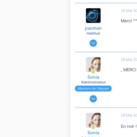
296
28 Mai 2
8 810
Merci ^
pacman
Habitué
24 Mars 2014
11 716
2 627
28 Mai 2
10 810
, MERC
Sonia
Administrateur
Membre de l'équipe
24 Novembre 2006
191 182
37 107
28 Mai 2
10 810
En noir
Sonia