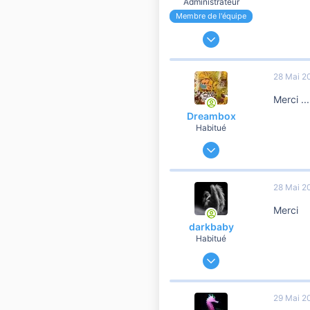
Administrateur
Membre de l'équipe
24 Novembre 2006
191 182
37 107
28 Mai 2
10 810
Merci ...
Dreambox
Habitué
7 Avril 2019
19 128
1 577
28 Mai 2
10 810
Merci
55
darkbaby
Habitué
4 Mai 2012
89 491
16 616
29 Mai 2
10 810