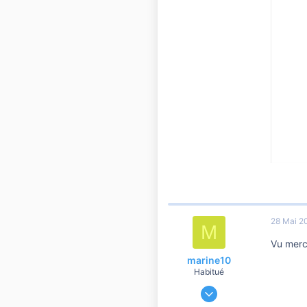
28 Mai 2
M
Vu merc
marine10
Habitué
9 Décembre 2020
12 904