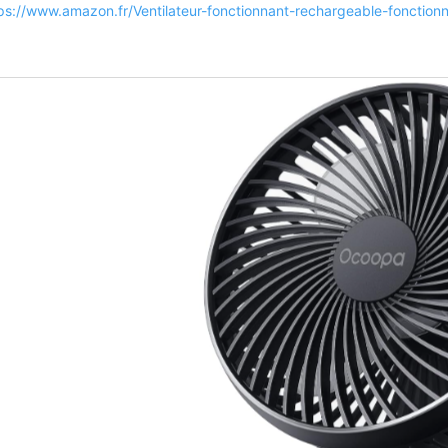
ps://www.amazon.fr/Ventilateur-fonctionnant-rechargeable-fonctio