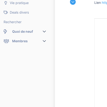
Lien
htt
Vie pratique
4 638
891
Deals divers
5 810
Rechercher
Quoi de neuf
Nouveaux messages
Membres
Membres en ligne
Nouveaux messages de profil
Dernières activités
Nouveaux messages de profil
Rechercher dans les messages de profil