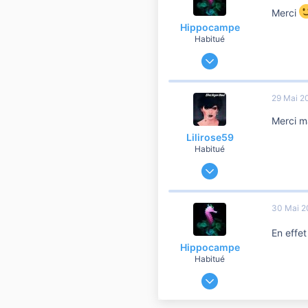
Merci
42
Hippocampe
Habitué
9 Décembre 2019
60 458
6 901
29 Mai 2
10 810
Merci m
41
Lilirose59
Habitué
28 Août 2009
12 890
2 264
30 Mai 2
10 810
En effe
Grand Nord
Hippocampe
Habitué
9 Décembre 2019
60 458
6 901