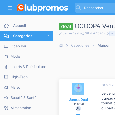
OCOOPA Venti
Accueil
deal
A
D
T
JamesDeal
28 Mai 2026
am
Categories
u
a
a
t
t
g
e
Categories
e
Maison
s
Open Bar
u
d
r
e
Mode
d
d
e
é
l
b
Jouets & Puériculture
a
u
d
t
High-Tech
i
s
28 Mai 2
c
Maison
u
Le vent
s
Beauté & Santé
bureau e
s
JamesDeal
i
format p
Habitué
o
Alimentation
ou part 
n
6 Mars 2018