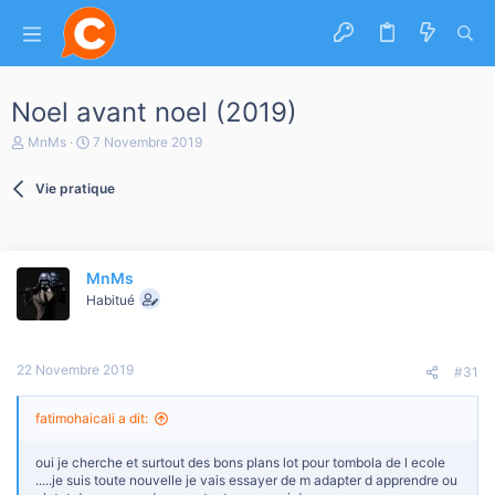
Noel avant noel (2019)
A
D
MnMs
7 Novembre 2019
u
a
t
t
Vie pratique
e
e
u
d
r
e
d
d
e
é
MnMs
l
b
a
Habitué
u
d
t
i
s
22 Novembre 2019
c
#31
u
s
fatimohaicali a dit:
s
i
o
oui je cherche et surtout des bons plans lot pour tombola de l ecole
n
.....je suis toute nouvelle je vais essayer de m adapter d apprendre ou