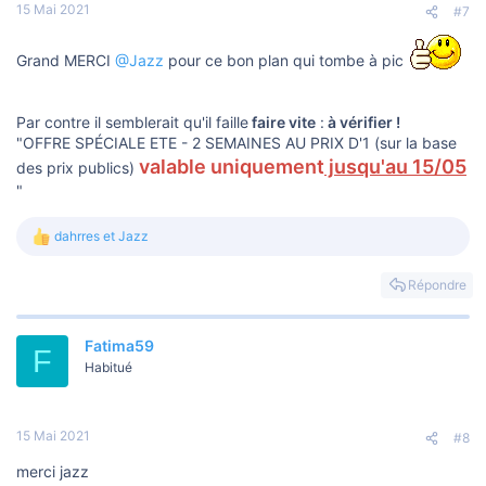
15 Mai 2021
#7
Grand MERCI
@Jazz
pour ce bon plan qui tombe à pic
Par contre il semblerait qu'il faille
faire vite
:
à vérifier !
"OFFRE SPÉCIALE ETE - 2 SEMAINES AU PRIX D'1 (sur la base
valable uniquement
jusqu'au 15/05
des prix publics)
"
dahrres
et
Jazz
L
e
s
Répondre
r
é
a
Fatima59
c
F
t
Habitué
i
o
n
s
15 Mai 2021
#8
:
merci jazz