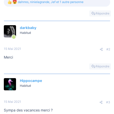
dahrres
,
ninielagrande
,
Jef
et 1 autre personne
L
e
s
Répondre
r
é
a
darkbaby
c
t
Habitué
i
o
n
s
15 Mai 2021
#2
:
Merci
Répondre
Hippocampe
Habitué
15 Mai 2021
#3
Sympa des vacances merci ?