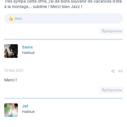
Très sympa cette offre, j'ai de bons souvenir de vacances d'été
à la montage... sublime ! Merci bien Jazz !
Jazz
L
e
s
Répondre
r
é
a
Samx
c
t
Habitué
i
o
n
s
15 Mai 2021
#6
:
Merci !
Répondre
Jef
Habitué