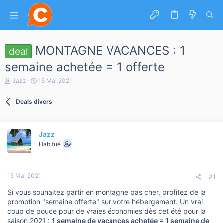
MONTAGNE VACANCES : 1
deal
semaine achetée = 1 offerte
A
D
Jazz
15 Mai 2021
u
a
t
t
Deals divers
e
e
u
d
r
e
d
d
Jazz
e
é
l
b
Habitué
a
u
d
t
i
15 Mai 2021
s
#1
c
Si vous souhaitez partir en montagne pas cher, profitez de la
u
s
promotion "semaine offerte" sur votre hébergement. Un vrai
s
coup de pouce pour de vraies économies dès cet été pour la
i
saison 2021 :
1 semaine de vacances achetée = 1 semaine de