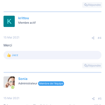
Répondre
krittou
K
Membre actif
15 Mai 2021
#4
Merci
Jazz
L
e
s
Répondre
r
é
a
Sonia
c
t
Administrateur
Membre de l'équipe
i
o
n
s
15 Mai 2021
#5
: