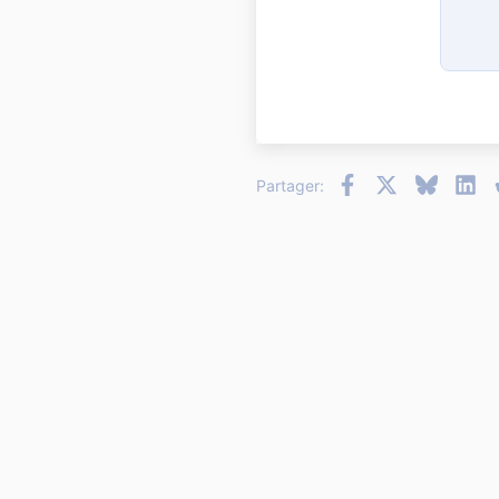
12
15
18
22
26
Facebook
X
Bluesky
Li
Partager: