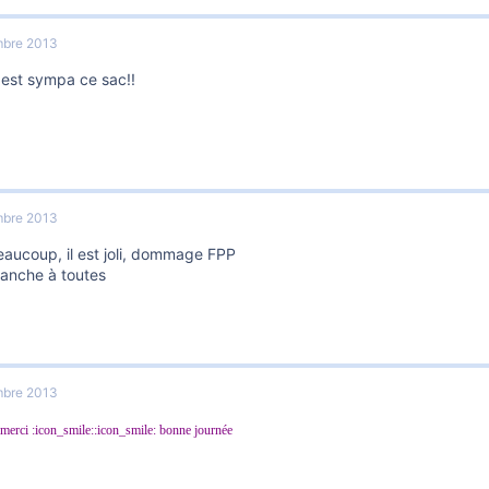
bre 2013
l est sympa ce sac!!
bre 2013
eaucoup, il est joli, dommage FPP
anche à toutes
bre 2013
 merci :icon_smile::icon_smile: bonne journée