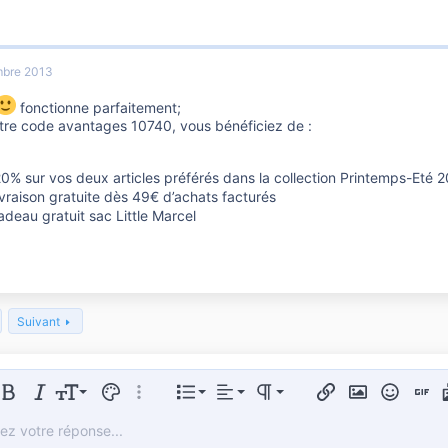
bre 2013
fonctionne parfaitement;
tre code avantages 10740, vous bénéficiez de :
20% sur vos deux articles préférés dans la collection Printemps-Eté 2
ivraison gratuite dès 49€ d’achats facturés
adeau gratuit sac Little Marcel
Suivant
Aligner à gauche
Normal
Liste triée
er le formatage
Gras
Italique
Taille de police
Couleur du texte
Plus d'options…
Liste
Alignement
Paragraph format
Insérer un lien
Insérer une im
Smileys
Insert
Aligner au centre
Heading 1
Liste non ordonnée
vez votre réponse...
Arial
 de polices
 un tableau
sert horizontal line
arré
Spoiler
Souligner
Code
Code en ligne
Hide
Spoiler en ligne