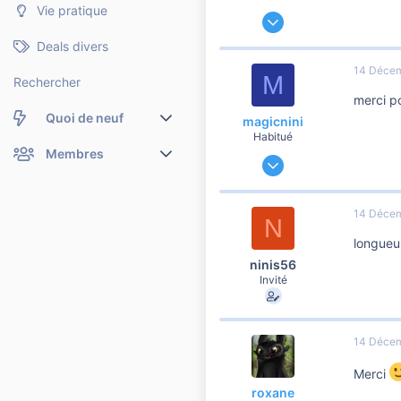
Vie pratique
20 Décembre 2010
3 503
Deals divers
104
14 Déce
M
2 810
Rechercher
merci po
Quoi de neuf
magicnini
Habitué
Nouveaux messages
Membres
16 Octobre 2011
446
Membres en ligne
Nouveaux messages de profil
65
14 Déce
N
260
Dernières activités
Nouveaux messages de profil
longueur
Rechercher dans les messages de profil
ninis56
Invité
14 Déce
Merci
roxane