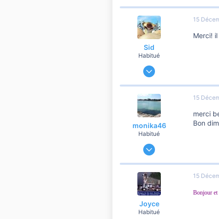
664
15 Décem
5 810
Merci! i
Sid
Habitué
13 Mars 2011
1 926
149
15 Décem
1 560
merci b
Bon dim
monika46
Habitué
17 Janvier 2013
721
90
15 Décem
260
Bonjour et
Joyce
Habitué