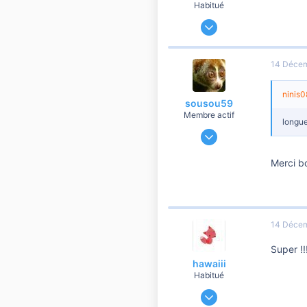
Habitué
1 Juillet 2010
14 118
342
14 Déce
8 810
ninis08
sousou59
Membre actif
longue
8 Mai 2010
695
Merci b
4
60
Nord
14 Déce
Super !!
hawaiii
Habitué
12 Mars 2012
2 620