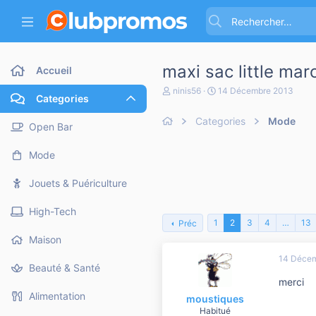
maxi sac little mar
Accueil
A
D
ninis56
14 Décembre 2013
Categories
u
a
t
t
Categories
Mode
e
e
Open Bar
u
d
r
e
Mode
d
d
e
é
l
b
Jouets & Puériculture
a
u
d
t
High-Tech
i
1
2
3
4
…
13
Préc
s
c
Maison
u
14 Déce
s
Beauté & Santé
s
merci
i
o
Alimentation
moustiques
n
Habitué