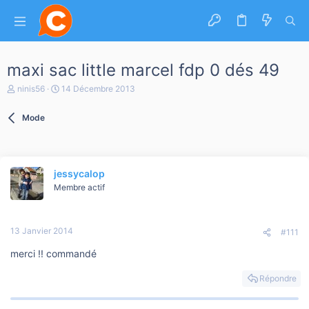
maxi sac little marcel fdp 0 dés 49
A
D
ninis56
14 Décembre 2013
u
a
t
t
Mode
e
e
u
d
r
e
d
d
e
é
jessycalop
l
b
a
Membre actif
u
d
t
i
s
13 Janvier 2014
c
#111
u
merci !! commandé
s
s
i
Répondre
o
n