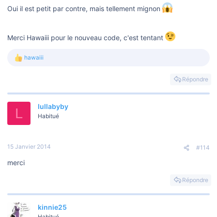
Oui il est petit par contre, mais tellement mignon
Merci Hawaiii pour le nouveau code, c'est tentant
hawaiii
L
e
s
Répondre
r
é
a
lullabyby
c
L
t
Habitué
i
o
n
s
15 Janvier 2014
#114
:
merci
Répondre
kinnie25
Habitué