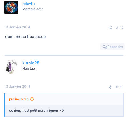
lele-ln
Membre actif
13 Janvier 2014
#112
idem, merci beaucoup
Répondre
kinnie25
Habitué
13 Janvier 2014
#113
praline a dit:
de rien, il est petit mais mignon :-D