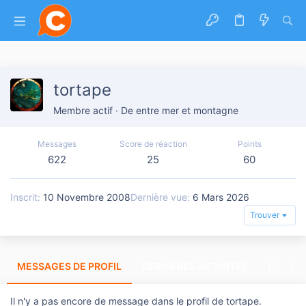
tortape
Membre actif
·
De
entre mer et montagne
Messages
Score de réaction
Points
622
25
60
Inscrit
10 Novembre 2008
Dernière vue
6 Mars 2026
Trouver
MESSAGES DE PROFIL
DERNIÈRES ACTIVITÉS
DERNIE
Il n'y a pas encore de message dans le profil de tortape.