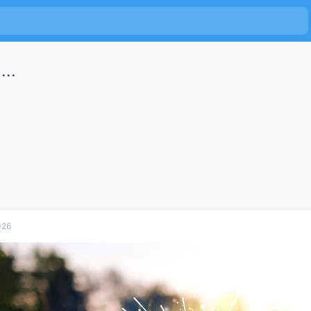
...
026