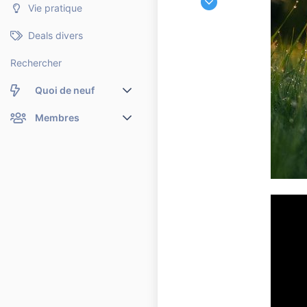
Vie pratique
3 322
4 603
Deals divers
5 810
Rechercher
Quoi de neuf
Nouveaux messages
Membres
Membres en ligne
Nouveaux messages de profil
Dernières activités
Nouveaux messages de profil
Rechercher dans les messages de profil