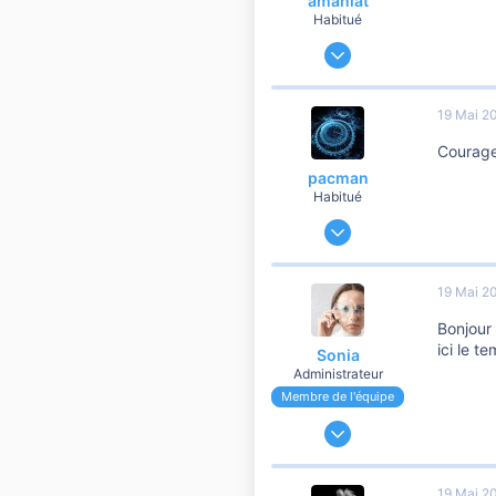
amaniat
Habitué
23 Mars 2014
19 240
3 363
19 Mai 2
10 810
Courage 
pacman
Habitué
24 Mars 2014
11 714
2 627
19 Mai 2
10 810
Bonjour 
ici le t
Sonia
Administrateur
Membre de l'équipe
24 Novembre 2006
191 160
37 102
19 Mai 2