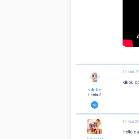
19 Mai 2
kikou b
vilette
Habitué
24 Février 2014
18 321
3 217
19 Mai 2
10 810
Hello p