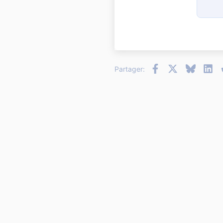
15
18
22
26
Facebook
X
Bluesky
Li
Partager: