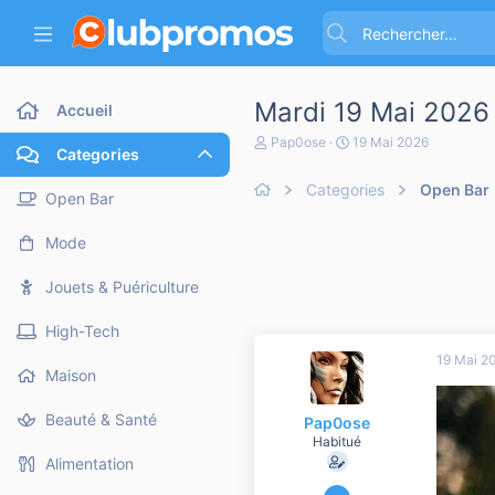
Mardi 19 Mai 2026 
Accueil
A
D
Pap0ose
19 Mai 2026
Categories
u
a
t
t
Categories
Open Bar
e
e
Open Bar
u
d
r
e
Mode
d
d
e
é
l
b
Jouets & Puériculture
a
u
d
t
High-Tech
i
s
19 Mai 2
c
Maison
u
s
Beauté & Santé
Pap0ose
s
i
Habitué
o
Alimentation
n
10 Octobre 2011