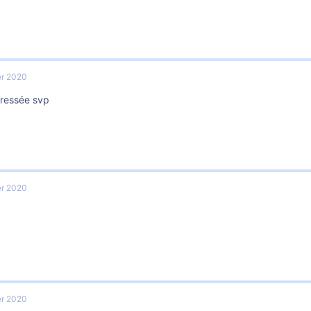
er 2020
éressée svp
er 2020
er 2020