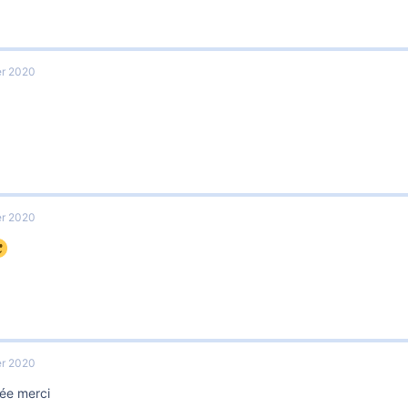
er 2020
er 2020
er 2020
sée merci