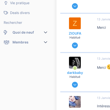
Vie pratique
17 Janvier 2010
425
Deals divers
26
13 Janvi
Z
260
Rechercher
Merci
Quoi de neuf
ZIOUFA
Habitué
Nouveaux messages
Membres
23 Août 2014
759
Membres en ligne
Nouveaux messages de profil
268
13 Janvi
2 060
Dernières activités
Nouveaux messages de profil
Merci
Rechercher dans les messages de profil
darkbaby
Habitué
4 Mai 2012
89 497
16 616
13 Janvi
10 810
Intéres
42