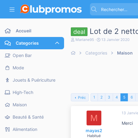
Lot de 2 net
Accueil
deal
A
D
Mariane95
13 Janvier 2020
Categories
u
a
t
t
Categories
Maison
e
e
Open Bar
u
d
r
e
Mode
d
d
e
é
l
b
Jouets & Puériculture
a
u
d
t
High-Tech
i
1
2
3
4
5
6
Préc
s
c
Maison
u
13 Janvi
s
M
Beauté & Santé
s
Merci
i
o
Alimentation
mayas2
n
Habitué