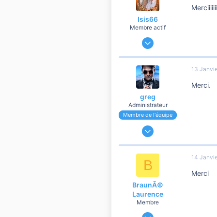
Merciiiiii
Isis66
Membre actif
3 Septembre 2019
137
17
13 Janvi
60
Merci.
60
greg
Administrateur
Membre de l'équipe
27 Novembre 2006
24 195
3 873
14 Janvi
B
10 810
Merci
BraunÃ©
Laurence
Membre
11 Novembre 2019