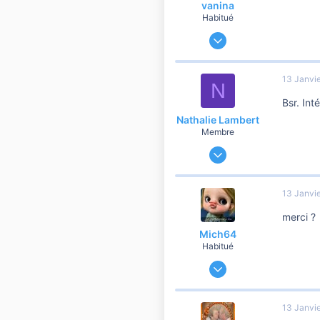
vanina
Habitué
28 Juillet 2008
3 529
310
13 Janvi
N
3 810
Bsr. Int
50
Nathalie Lambert
eu, normandie
Membre
26 Décembre 2019
23
3
13 Janvi
5
merci ?
47
Mich64
Habitué
23 Septembre 2018
601
277
13 Janvi
2 060