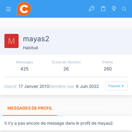
mayas2
M
Habitué
Messages
Score de réaction
Points
425
26
260
Inscrit
17 Janvier 2010
Dernière vue
6 Juin 2022
Trouver
MESSAGES DE PROFIL
DERNIÈRES ACTIVITÉS
DERNIE
Il n'y a pas encore de message dans le profil de mayas2.