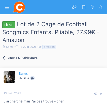
Lot de 2 Cage de Football
deal
Songmics Enfants, Pliable, 27,99€ -
Amazon
A
D
T
Samx
13 Juin 2025
amazon
u
a
a
t
t
g
e
Jouets & Puériculture
e
s
u
d
r
e
d
d
e
é
Samx
l
b
Habitué
a
u
d
t
i
s
13 Juin 2025
#1
c
u
J'ai cherché mais j'ai pas trouvé - cher
s