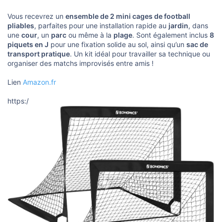
s
i
Vous recevrez un
ensemble de 2 mini cages de football
o
n
pliables
, parfaites pour une installation rapide au
jardin
, dans
une
cour
, un
parc
ou même à la
plage
. Sont également inclus
8
piquets en J
pour une fixation solide au sol, ainsi qu’un
sac de
transport pratique
. Un kit idéal pour travailler sa technique ou
organiser des matchs improvisés entre amis !
Lien
Amazon.fr
https:/