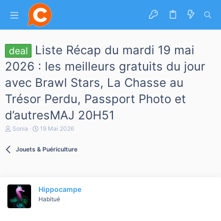
Liste Récap du mardi 19 mai
deal
2026 : les meilleurs gratuits du jour
avec Brawl Stars, La Chasse au
Trésor Perdu, Passport Photo et
d’autresMAJ 20H51
A
D
Sonia
19 Mai 2026
u
a
t
t
Jouets & Puériculture
e
e
u
d
r
e
d
d
e
é
Hippocampe
l
b
a
Habitué
u
d
t
i