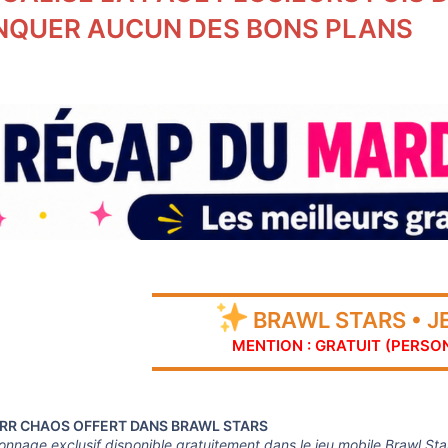
QUER AUCUN DES BONS PLANS
▬▬▬▬▬▬▬▬▬▬▬▬▬▬▬▬▬▬▬▬▬
BRAWL STARS • J
MENTION : GRATUIT (PERSO
▬▬▬▬▬▬▬▬▬▬▬▬▬▬▬▬▬▬▬▬▬
RR CHAOS OFFERT DANS BRAWL STARS
nnage exclusif disponible gratuitement dans le jeu mobile Brawl Star