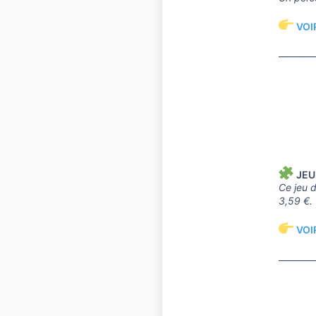
VOI
________
JEU
Ce jeu d
3,59 €.
VOI
________