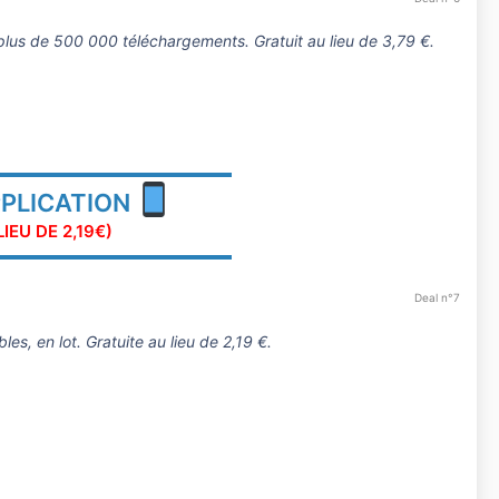
plus de 500 000 téléchargements. Gratuit au lieu de 3,79 €.
▬▬▬▬▬▬▬▬▬▬▬▬▬▬▬
PPLICATION
IEU DE 2,19€)
▬▬▬▬▬▬▬▬▬▬▬▬▬▬▬
Deal n°7
s, en lot. Gratuite au lieu de 2,19 €.