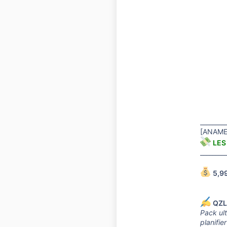
________
[ANAME
LES
________
5,9
QZL
Pack ult
planifie