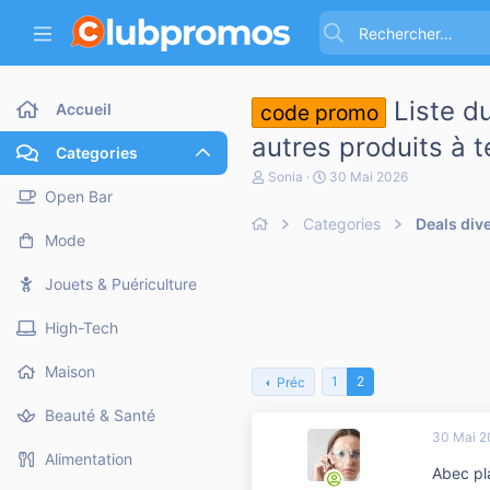
Liste d
Accueil
code promo
autres produits à t
Categories
A
D
Sonia
30 Mai 2026
u
a
Open Bar
t
t
Categories
Deals div
e
e
Mode
u
d
r
e
d
d
Jouets & Puériculture
e
é
l
b
High-Tech
a
u
d
t
i
Maison
1
2
Préc
s
c
Beauté & Santé
u
30 Mai 2
s
s
Alimentation
Abec pla
i