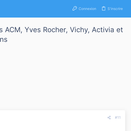
Connexion
S'inscrire
s ACM, Yves Rocher, Vichy, Activia et
ans
#11