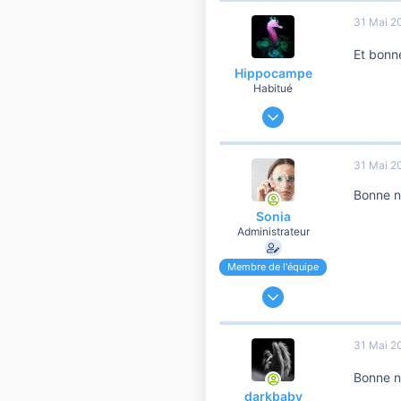
6 901
31 Mai 2
10 810
Et bonn
41
Hippocampe
Habitué
9 Décembre 2019
60 474
6 901
31 Mai 2
10 810
Bonne n 
41
Sonia
Administrateur
Membre de l'équipe
24 Novembre 2006
191 195
37 108
31 Mai 2
10 810
Bonne n
darkbaby