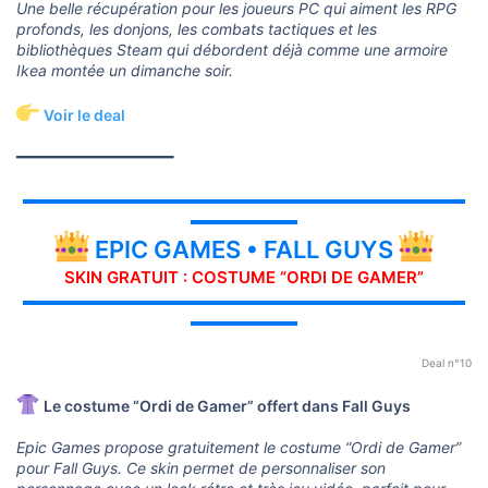
Une belle récupération pour les joueurs PC qui aiment les RPG
profonds, les donjons, les combats tactiques et les
bibliothèques Steam qui débordent déjà comme une armoire
Ikea montée un dimanche soir.
Voir le deal
━━━━━━━━━━━━━━━━━━
▬▬▬▬▬▬▬▬▬▬▬▬▬▬▬▬▬▬▬▬▬▬▬▬▬▬▬▬▬
▬▬▬▬▬▬▬
EPIC GAMES • FALL GUYS
SKIN GRATUIT : COSTUME “ORDI DE GAMER”
▬▬▬▬▬▬▬▬▬▬▬▬▬▬▬▬▬▬▬▬▬▬▬▬▬▬▬▬▬
▬▬▬▬▬▬▬
Deal n°10
Le costume “Ordi de Gamer” offert dans Fall Guys
Epic Games propose gratuitement le costume “Ordi de Gamer”
pour Fall Guys. Ce skin permet de personnaliser son