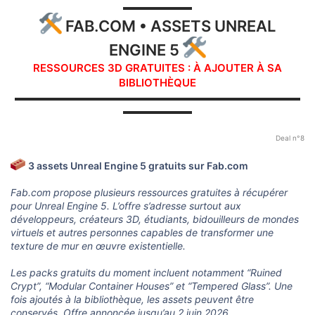
▬▬▬▬▬▬▬
FAB.COM • ASSETS UNREAL
ENGINE 5
RESSOURCES 3D GRATUITES : À AJOUTER À SA
BIBLIOTHÈQUE
▬▬▬▬▬▬▬▬▬▬▬▬▬▬▬▬▬▬▬▬▬▬▬▬▬▬▬▬▬
▬▬▬▬▬▬▬
Deal n°8
3 assets Unreal Engine 5 gratuits sur Fab.com
Fab.com propose plusieurs ressources gratuites à récupérer
pour Unreal Engine 5. L’offre s’adresse surtout aux
développeurs, créateurs 3D, étudiants, bidouilleurs de mondes
virtuels et autres personnes capables de transformer une
texture de mur en œuvre existentielle.
Les packs gratuits du moment incluent notamment “Ruined
Crypt”, “Modular Container Houses” et “Tempered Glass”. Une
fois ajoutés à la bibliothèque, les assets peuvent être
conservés. Offre annoncée jusqu’au 2 juin 2026.