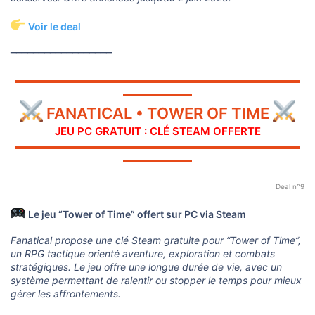
Voir le deal
━━━━━━━━━━━━━━━━━━
▬▬▬▬▬▬▬▬▬▬▬▬▬▬▬▬▬▬▬▬▬▬▬▬▬▬▬▬▬
▬▬▬▬▬▬▬
FANATICAL • TOWER OF TIME
JEU PC GRATUIT : CLÉ STEAM OFFERTE
▬▬▬▬▬▬▬▬▬▬▬▬▬▬▬▬▬▬▬▬▬▬▬▬▬▬▬▬▬
▬▬▬▬▬▬▬
Deal n°9
Le jeu “Tower of Time” offert sur PC via Steam
Fanatical propose une clé Steam gratuite pour “Tower of Time”,
un RPG tactique orienté aventure, exploration et combats
stratégiques. Le jeu offre une longue durée de vie, avec un
système permettant de ralentir ou stopper le temps pour mieux
gérer les affrontements.