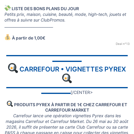
LISTE DES BONS PLANS DU JOUR
Petits prix, maison, cuisine, beauté, mode, high-tech, jouets et
offres à suivre sur ClubPromos.
___________________________
À partir de 1,00€
Deal n°13
▬▬▬▬▬▬▬▬▬▬▬▬▬▬▬▬▬▬▬▬▬▬▬▬▬▬▬▬▬
▬▬▬▬▬▬▬
CARREFOUR • VIGNETTES PYREX
▬▬▬▬▬▬▬▬▬▬▬▬▬▬▬▬▬▬▬▬▬▬▬▬▬▬▬▬▬
▬▬▬▬▬▬▬
[/CENTER>
PRODUITS PYREX À PARTIR DE 1€ CHEZ CARREFOUR ET
CARREFOUR MARKET
Carrefour lance une opération vignettes Pyrex dans les
magasins Carrefour et Carrefour Market. Du 26 mai au 30 août
2026, il suffit de présenter sa carte Club Carrefour ou sa carte
PASS à chaque passage en caisse pour collecter des vignettes.