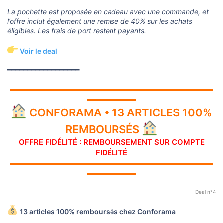
La pochette est proposée en cadeau avec une commande, et
l’offre inclut également une remise de 40% sur les achats
éligibles. Les frais de port restent payants.
Voir le deal
━━━━━━━━━━━━━━━━━━
▬▬▬▬▬▬▬▬▬▬▬▬▬▬▬▬▬▬▬▬▬▬▬▬▬▬▬▬▬
▬▬▬▬▬▬▬
CONFORAMA • 13 ARTICLES 100%
REMBOURSÉS
OFFRE FIDÉLITÉ : REMBOURSEMENT SUR COMPTE
FIDÉLITÉ
▬▬▬▬▬▬▬▬▬▬▬▬▬▬▬▬▬▬▬▬▬▬▬▬▬▬▬▬▬
▬▬▬▬▬▬▬
Deal n°4
13 articles 100% remboursés chez Conforama