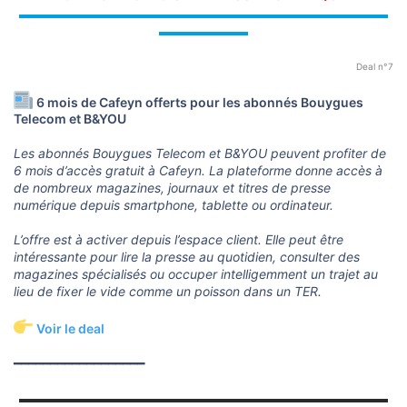
▬▬▬▬▬▬▬▬▬▬▬▬▬▬▬▬▬▬▬▬▬▬▬▬▬▬▬▬▬
▬▬▬▬▬▬▬
Deal n°7
6 mois de Cafeyn offerts pour les abonnés Bouygues
Telecom et B&YOU
Les abonnés Bouygues Telecom et B&YOU peuvent profiter de
6 mois d’accès gratuit à Cafeyn. La plateforme donne accès à
de nombreux magazines, journaux et titres de presse
numérique depuis smartphone, tablette ou ordinateur.
L’offre est à activer depuis l’espace client. Elle peut être
intéressante pour lire la presse au quotidien, consulter des
magazines spécialisés ou occuper intelligemment un trajet au
lieu de fixer le vide comme un poisson dans un TER.
Voir le deal
━━━━━━━━━━━━━━━━━━
▬▬▬▬▬▬▬▬▬▬▬▬▬▬▬▬▬▬▬▬▬▬▬▬▬▬▬▬▬