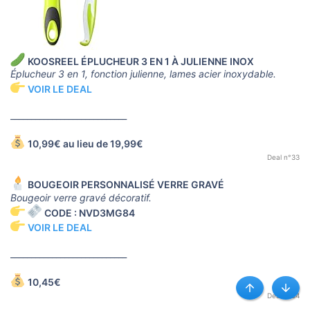
KOOSREEL ÉPLUCHEUR 3 EN 1 À JULIENNE INOX
Éplucheur 3 en 1, fonction julienne, lames acier inoxydable.
VOIR LE DEAL
____________________________
10,99€ au lieu de 19,99€
Deal n°33
BOUGEOIR PERSONNALISÉ VERRE GRAVÉ
Bougeoir verre gravé décoratif.
CODE : NVD3MG84
VOIR LE DEAL
____________________________
10,45€
Haut
Bas
Deal n°34