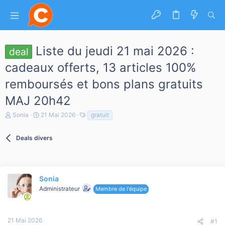
Liste du jeudi 21 mai 2026 :
deal
cadeaux offerts, 13 articles 100%
remboursés et bons plans gratuits
MAJ 20h42
A
D
T
Sonia
21 Mai 2026
gratuit
u
a
a
t
t
g
e
Deals divers
e
s
u
d
r
e
d
d
e
é
l
Sonia
b
a
u
Administrateur
Membre de l'équipe
d
t
i
s
c
21 Mai 2026
#1