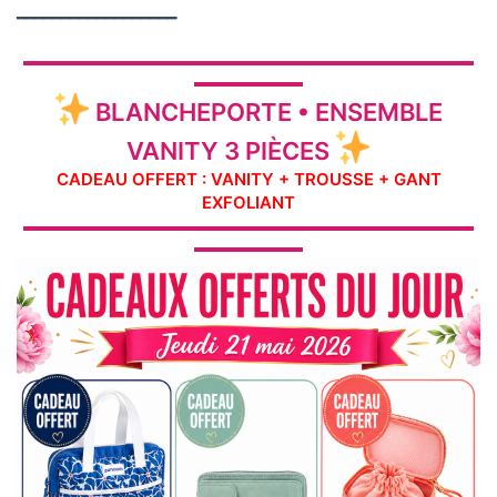
━━━━━━━━━━━━━━━━━━
▬▬▬▬▬▬▬▬▬▬▬▬▬▬▬▬▬▬▬▬▬▬▬▬▬▬▬▬▬
▬▬▬▬▬▬▬
BLANCHEPORTE • ENSEMBLE
VANITY 3 PIÈCES
CADEAU OFFERT : VANITY + TROUSSE + GANT
EXFOLIANT
▬▬▬▬▬▬▬▬▬▬▬▬▬▬▬▬▬▬▬▬▬▬▬▬▬▬▬▬▬
▬▬▬▬▬▬▬