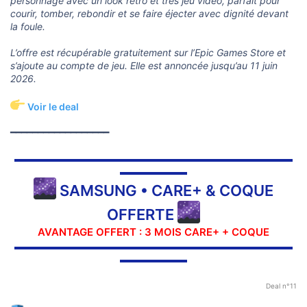
personnage avec un look rétro et très jeu vidéo, parfait pour
courir, tomber, rebondir et se faire éjecter avec dignité devant
la foule.
L’offre est récupérable gratuitement sur l’Epic Games Store et
s’ajoute au compte de jeu. Elle est annoncée jusqu’au 11 juin
2026.
Voir le deal
━━━━━━━━━━━━━━━━━━
▬▬▬▬▬▬▬▬▬▬▬▬▬▬▬▬▬▬▬▬▬▬▬▬▬▬▬▬▬
▬▬▬▬▬▬▬
SAMSUNG • CARE+ & COQUE
OFFERTE
AVANTAGE OFFERT : 3 MOIS CARE+ + COQUE
▬▬▬▬▬▬▬▬▬▬▬▬▬▬▬▬▬▬▬▬▬▬▬▬▬▬▬▬▬
▬▬▬▬▬▬▬
Deal n°11