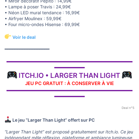
• Miroir décoratif Pépito : 14,99€
• Lampe à poser Travis : 24,99€
• Néon LED mural tendance : 16,99€
• Airfryer Moulinex : 59,99€
• Four micro-ondes Hisense : 69,99€
Voir le deal
━━━━━━━━━━━━━━━━━━
▬▬▬▬▬▬▬▬▬▬▬▬▬▬▬▬▬▬▬▬▬▬▬▬▬▬▬▬▬
▬▬▬▬▬▬▬
ITCH.IO • LARGER THAN LIGHT
JEU PC GRATUIT : À CONSERVER À VIE
▬▬▬▬▬▬▬▬▬▬▬▬▬▬▬▬▬▬▬▬▬▬▬▬▬▬▬▬▬
▬▬▬▬▬▬▬
Deal n°5
Le jeu “Larger Than Light” offert sur PC
“Larger Than Light” est proposé gratuitement sur Itch.io. Ce jeu
indépendant mêle réflexion, plateforme et ambiance lumineuse,