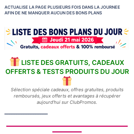
u
s
ACTUALISE LA PAGE PLUSIEURS FOIS DANS LA JOURNEE
s
AFIN DE NE MANQUER AUCUN DES BONS PLANS
i
o
n
LISTE DES GRATUITS, CADEAUX
OFFERTS & TESTS PRODUITS DU JOUR
Sélection spéciale cadeaux, offres gratuites, produits
remboursés, jeux offerts et avantages à récupérer
aujourd’hui sur ClubPromos.
━━━━━━━━━━━━━━━━━━
▬▬▬▬▬▬▬▬▬▬▬▬▬▬▬▬▬▬▬▬▬▬▬▬▬▬▬▬▬
▬▬▬▬▬▬▬