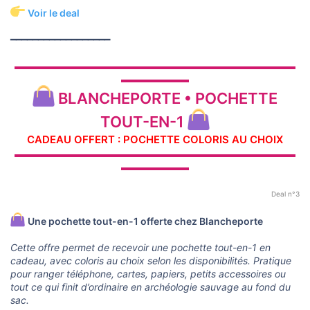
Voir le deal
━━━━━━━━━━━━━━━━━━
▬▬▬▬▬▬▬▬▬▬▬▬▬▬▬▬▬▬▬▬▬▬▬▬▬▬▬▬▬
▬▬▬▬▬▬▬
BLANCHEPORTE • POCHETTE
TOUT-EN-1
CADEAU OFFERT : POCHETTE COLORIS AU CHOIX
▬▬▬▬▬▬▬▬▬▬▬▬▬▬▬▬▬▬▬▬▬▬▬▬▬▬▬▬▬
▬▬▬▬▬▬▬
Deal n°3
Une pochette tout-en-1 offerte chez Blancheporte
Cette offre permet de recevoir une pochette tout-en-1 en
cadeau, avec coloris au choix selon les disponibilités. Pratique
pour ranger téléphone, cartes, papiers, petits accessoires ou
tout ce qui finit d’ordinaire en archéologie sauvage au fond du
sac.