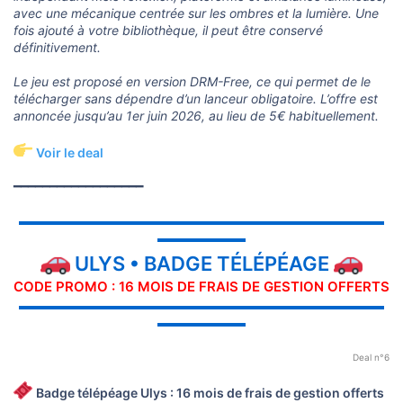
avec une mécanique centrée sur les ombres et la lumière. Une
fois ajouté à votre bibliothèque, il peut être conservé
définitivement.
Le jeu est proposé en version DRM-Free, ce qui permet de le
télécharger sans dépendre d’un lanceur obligatoire. L’offre est
annoncée jusqu’au 1er juin 2026, au lieu de 5€ habituellement.
Voir le deal
━━━━━━━━━━━━━━━━━━
▬▬▬▬▬▬▬▬▬▬▬▬▬▬▬▬▬▬▬▬▬▬▬▬▬▬▬▬▬
▬▬▬▬▬▬▬
ULYS • BADGE TÉLÉPÉAGE
CODE PROMO : 16 MOIS DE FRAIS DE GESTION OFFERTS
▬▬▬▬▬▬▬▬▬▬▬▬▬▬▬▬▬▬▬▬▬▬▬▬▬▬▬▬▬
▬▬▬▬▬▬▬
Deal n°6
Badge télépéage Ulys : 16 mois de frais de gestion offerts