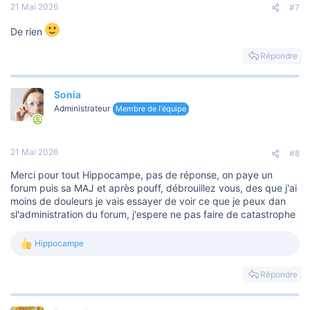
21 Mai 2026
#7
De rien
Répondre
Sonia
Administrateur
Membre de l'équipe
21 Mai 2026
#8
Merci pour tout Hippocampe, pas de réponse, on paye un
forum puis sa MAJ et après pouff, débrouillez vous, des que j'ai
moins de douleurs je vais essayer de voir ce que je peux dan
sl'administration du forum, j'espere ne pas faire de catastrophe
Hippocampe
L
e
s
Répondre
r
é
a