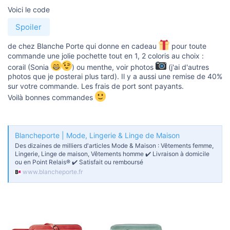
u
Voici le code
s
s
i
Spoiler
o
n
de chez Blanche Porte qui donne en cadeau
pour toute
commande une jolie pochette tout en 1, 2 coloris au choix :
corail (Sonia
) ou menthe, voir photos
(j'ai d'autres
photos que je posterai plus tard). Il y a aussi une remise de 40%
sur votre commande. Les frais de port sont payants.
Voilà bonnes commandes
Blancheporte | Mode, Lingerie & Linge de Maison
Des dizaines de milliers d'articles Mode & Maison : Vêtements femme,
Lingerie, Linge de maison, Vêtements homme ✔️ Livraison à domicile
ou en Point Relais® ✔️ Satisfait ou remboursé
www.blancheporte.fr