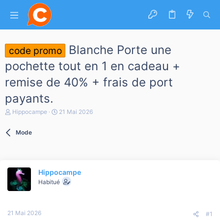
Blanche Porte une
code promo
pochette tout en 1 en cadeau +
remise de 40% + frais de port
payants.
A
D
Hippocampe
21 Mai 2026
u
a
t
t
Mode
e
e
u
d
r
e
d
d
e
é
Hippocampe
l
b
a
Habitué
u
d
t
i
s
21 Mai 2026
c
#1