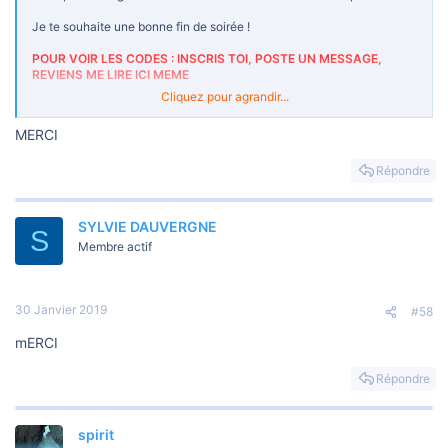
Je te souhaite une bonne fin de soirée !
POUR VOIR LES CODES : INSCRIS TOI, POSTE UN MESSAGE,
REVIENS ME LIRE ICI MEME
Cliquez pour agrandir...
***Un message caché ne peut pas être cité.***
MERCI
Répondre
SYLVIE DAUVERGNE
S
Membre actif
30 Janvier 2019
#58
mERCI
Répondre
spirit