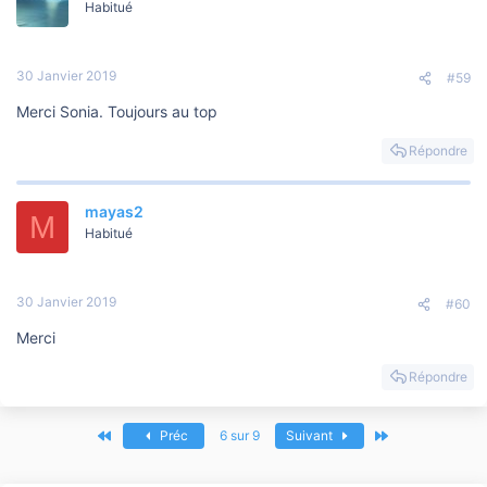
Habitué
30 Janvier 2019
#59
Merci Sonia. Toujours au top
Répondre
mayas2
M
Habitué
30 Janvier 2019
#60
Merci
Répondre
Premier
Dernier
Préc
6 sur 9
Suivant