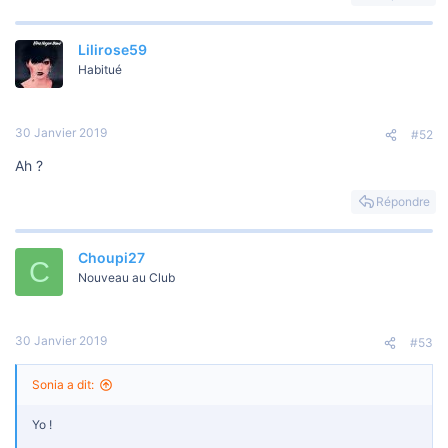
o
n
Lilirose59
Habitué
30 Janvier 2019
#52
Ah ?
Répondre
Choupi27
C
Nouveau au Club
30 Janvier 2019
#53
Sonia a dit:
Yo !