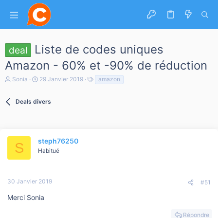
Liste de codes uniques
deal
Amazon - 60% et -90% de réduction
A
D
T
Sonia
29 Janvier 2019
amazon
u
a
a
t
t
g
e
Deals divers
e
s
u
d
r
e
d
d
e
é
l
steph76250
b
S
a
u
Habitué
d
t
i
s
c
30 Janvier 2019
#51
u
s
Merci Sonia
s
i
Répondre