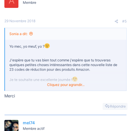
A
Membre
29 Novembre 2018
#5
Sonia a dit:
Yo mec, yo meuf, yo ?
J'espère que tu vas bien tout comme j'espère que tu trouveras
quelques petites choses intéressantes dans cette nouvelle liste de
23 codes de réduction pour des produits Amazon.
Je te souhaite une excellente journée !
Cliquez pour agrandir...
Merci
TU VEUX VOIR LES CODES? INSCRIS-TOI, POSTE UN MESSAGE,
ET REVIENS ICI LIRE LES CODES
Répondre
***Un message caché ne peut pas être cité.***
mel74
Membre actif