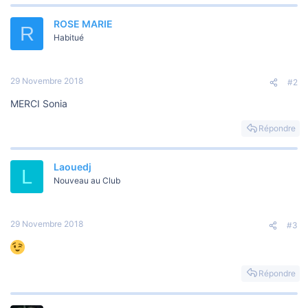
é
a
ROSE MARIE
c
R
t
Habitué
i
o
n
s
29 Novembre 2018
#2
:
MERCI Sonia
Répondre
Laouedj
L
Nouveau au Club
29 Novembre 2018
#3
Répondre