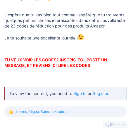
s
i
o
J'espère que tu vas bien tout comme j'espère que tu trouveras
n
quelques petites choses intéressantes dans cette nouvelle liste
de 23 codes de réduction pour des produits Amazon.
Je te souhaite une excellente journée !
TU VEUX VOIR LES CODES? INSCRIS-TOI, POSTE UN
MESSAGE, ET REVIENS ICI LIRE LES CODES
To view the content, you need to
Sign In
or
Register
.
dahrres
,
Migou
,
Samx
et 4 autres
L
e
s
Répondre
r