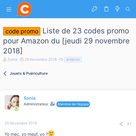
Liste de 23 codes promo
code promo
pour Amazon du [jeudi 29 novembre
2018]
A
D
T
Sonia
29 Novembre 2018
amazon
u
a
a
t
t
g
e
Jouets & Puériculture
e
s
u
d
r
e
d
d
e
é
l
Sonia
b
a
u
Administrateur
Membre de l'équipe
d
t
i
s
c
29 Novembre 2018
#1
u
s
Yo mec, yo meuf, yo ?