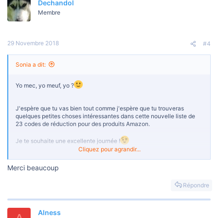
Dechandol
Membre
29 Novembre 2018
#4
Sonia a dit:
Yo mec, yo meuf, yo ?
J'espère que tu vas bien tout comme j'espère que tu trouveras
quelques petites choses intéressantes dans cette nouvelle liste de
23 codes de réduction pour des produits Amazon.
Je te souhaite une excellente journée !
Cliquez pour agrandir...
Merci beaucoup
TU VEUX VOIR LES CODES? INSCRIS-TOI, POSTE UN MESSAGE,
ET REVIENS ICI LIRE LES CODES
Répondre
***Un message caché ne peut pas être cité.***
Alness