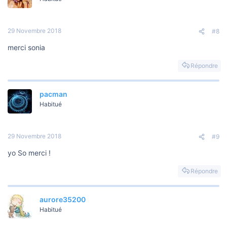
29 Novembre 2018
#8
merci sonia
Répondre
pacman
Habitué
29 Novembre 2018
#9
yo So merci !
Répondre
aurore35200
Habitué