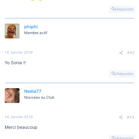
s
i
Répondre
o
n
phiphi
Membre actif
14 Janvier 2019
#42
Yo Sonia !!
Répondre
Nadia77
Nouveau au Club
14 Janvier 2019
#43
Merci beaucoup
Répondre