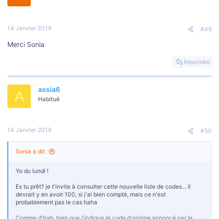
14 Janvier 2019
#49
Merci Sonia
Répondre
assia6
A
Habitué
14 Janvier 2019
#50
Sonia a dit:
Yo du lundi !
Es tu prêt? je t'invite à consulter cette nouvelle liste de codes... il
devrait y en avoir 100, si j'ai bien compté, mais ce n'est
probablement pas le cas haha
Comme d'hab, bien que j'indique le code d'origine annoncé par le