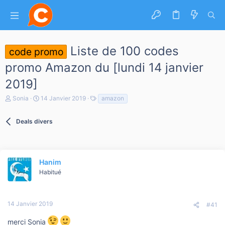
Liste de 100 codes
code promo
promo Amazon du [lundi 14 janvier
2019]
A
D
T
Sonia
14 Janvier 2019
amazon
u
a
a
t
t
g
e
Deals divers
e
s
u
d
r
e
d
d
e
é
l
Hanim
b
a
u
Habitué
d
t
i
s
c
14 Janvier 2019
#41
u
s
merci Sonia