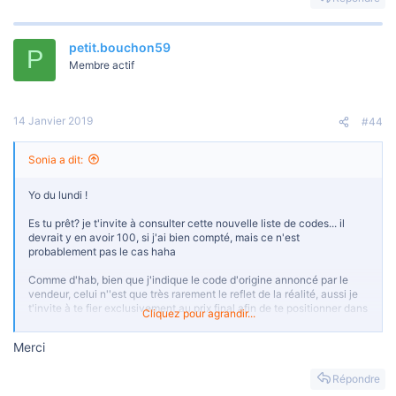
petit.bouchon59
P
Membre actif
14 Janvier 2019
#44
Sonia a dit:
Yo du lundi !
Es tu prêt? je t'invite à consulter cette nouvelle liste de codes... il
devrait y en avoir 100, si j'ai bien compté, mais ce n'est
probablement pas le cas haha
Comme d'hab, bien que j'indique le code d'origine annoncé par le
vendeur, celui n''est que très rarement le reflet de la réalité, aussi je
t'invite à te fier exclusivement au prix final afin de te positionner dans
Cliquez pour agrandir...
ton acte d'achat.
Merci
Bon courage en ce lundi !
Répondre
TU VEUX VOIR LES CODES? : INSCRIS TOI , POSTE UNE REPONSE,