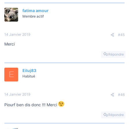
REVIENS ME LIRE ICI
fatima amour
***Un message caché ne peut pas être cité.***
Membre actif
14 Janvier 2019
#45
Merci
Répondre
Eiluj83
E
Habitué
14 Janvier 2019
#46
Piourf ben dis donc !!! Merci
Répondre