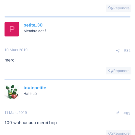
s
i
Répondre
o
n
petite_30
P
Membre actif
10 Mars 2019
#82
merci
Répondre
toutepetite
Habitué
11 Mars 2019
#83
100 wahouuuuu merci bcp
Répondre