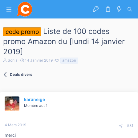
Liste de 100 codes
code promo
promo Amazon du [lundi 14 janvier
2019]
A
D
T
Sonia
14 Janvier 2019
amazon
u
a
a
t
t
g
e
Deals divers
e
s
u
d
r
e
d
d
e
é
l
karaneige
b
a
u
Membre actif
d
t
i
s
c
4 Mars 2019
#81
u
s
merci