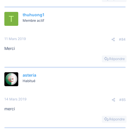
thuhuong1
T
Membre actif
11 Mars 2019
#84
Merci
Répondre
asteria
Habitué
14 Mars 2019
#85
merci
Répondre