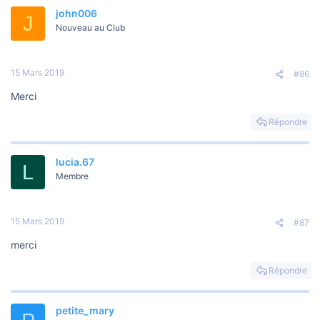
john006
J
Nouveau au Club
15 Mars 2019
#86
Merci
Répondre
lucia.67
L
Membre
15 Mars 2019
#87
merci
Répondre
petite_mary