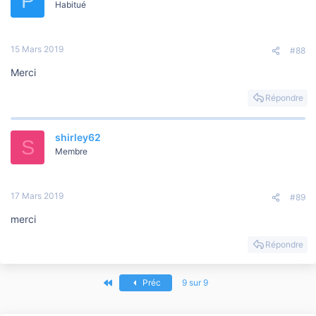
P
Habitué
15 Mars 2019
#88
Merci
Répondre
shirley62
S
Membre
17 Mars 2019
#89
merci
Répondre
Premier
Préc
9 sur 9