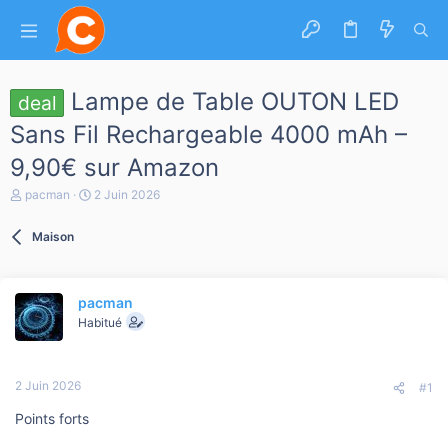
Lampe de Table OUTON LED
deal
Sans Fil Rechargeable 4000 mAh –
9,90€ sur Amazon
A
D
pacman
2 Juin 2026
u
a
t
t
Maison
e
e
u
d
r
e
d
d
pacman
e
é
l
b
Habitué
a
u
d
t
i
2 Juin 2026
s
#1
c
Points forts
u
s