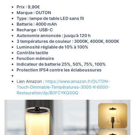
s
i
Prix : 9,90€
o
Marque : OUTON
n
Type : lampe de table LED sans fil
Batterie : 4000 mAh
Recharge : USB-C
Autonomie annoncée : jusqu’à 120 h
3 températures de couleur : 3000K, 4000K, 6000K
Luminosité réglable de 10% à 100%
Contrôle tactile
Fonction mémoire
Indicateur de batterie 25%, 50%, 75%, 100%
Protection IP54 contre les éclaboussures
Lien Amazon :
https://www.amazon.fr/OUTON-
Touch‑Dimmable-Températures-3000-K-6000-
Restauration/dp/B0FCYKQSGQ