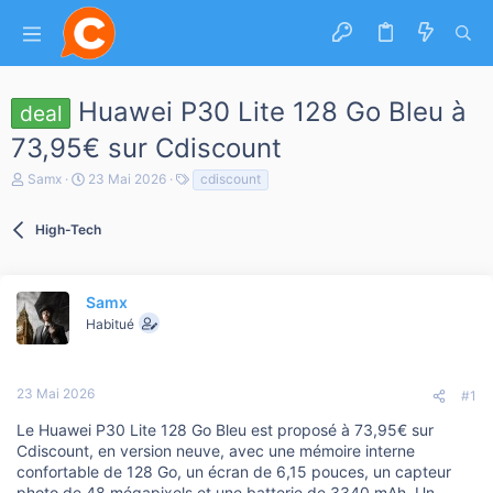
Huawei P30 Lite 128 Go Bleu à
deal
73,95€ sur Cdiscount
A
D
T
Samx
23 Mai 2026
cdiscount
u
a
a
t
t
g
e
High-Tech
e
s
u
d
r
e
d
d
e
é
Samx
l
b
Habitué
a
u
d
t
i
s
23 Mai 2026
#1
c
u
Le Huawei P30 Lite 128 Go Bleu est proposé à 73,95€ sur
s
Cdiscount, en version neuve, avec une mémoire interne
s
confortable de 128 Go, un écran de 6,15 pouces, un capteur
i
photo de 48 mégapixels et une batterie de 3340 mAh. Un