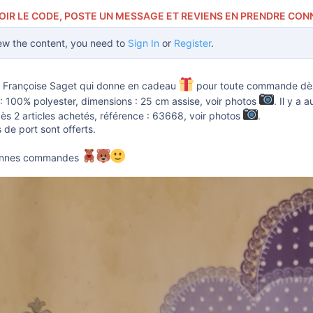
OIR LE CODE, POSTE UN MESSAGE ET REVIENS EN PRENDRE CON
ew the content, you need to
Sign In
or
Register
.
 Françoise Saget qui donne en cadeau
pour toute commande dès 1
: 100% polyester, dimensions : 25 cm assise, voir photos
. Il y a 
ès 2 articles achetés, référence : 63668, voir photos
.
s de port sont offerts.
bonnes commandes