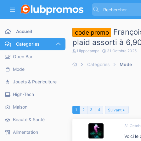
Françoi
Accueil
code promo
plaid assorti à 6,9
Categories
A
D
Hippocampe
31 Octobre 2025
u
a
Open Bar
t
t
Categories
Mode
e
e
Mode
u
d
r
e
d
d
Jouets & Puériculture
e
é
l
b
High-Tech
a
u
d
t
i
Maison
1
2
3
4
Suivant
s
c
Beauté & Santé
u
31 Octob
s
s
Alimentation
Voici le
i