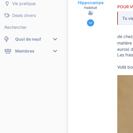
o
Hippocampe
Vie pratique
n
POUR V
Habitué
Deals divers
To vi
9 Décembre 2019
Rechercher
60 474
6 901
de chez
Quoi de neuf
10 810
matière 
euros) d
41
Nouveaux messages
Membres
Les frai
Membres en ligne
Nouveaux messages de profil
Voilà 
Dernières activités
Nouveaux messages de profil
Rechercher dans les messages de profil