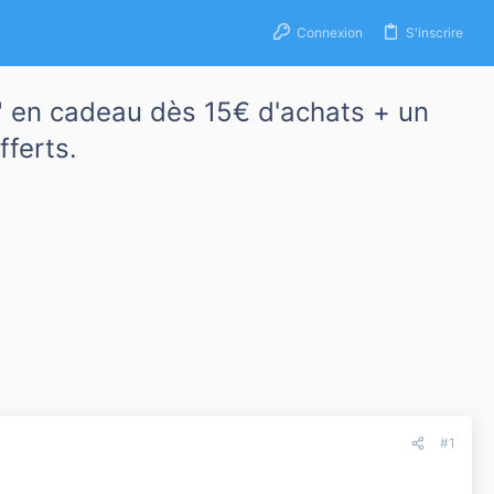
Connexion
S'inscrire
" en cadeau dès 15€ d'achats + un
fferts.
#1