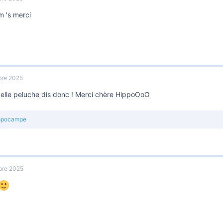
m 's merci
re 2025
belle peluche dis donc ! Merci chère HippoOoO
ppocampe
bre 2025