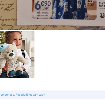
bolognese
,
Rosedu66
et
darkbaby