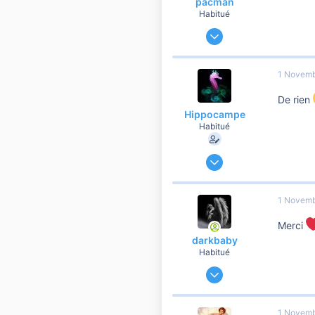
pacman
Habitué
24 Mars 2014
11 717
2 627
1 Novemb
10 810
De rien
Hippocampe
Habitué
9 Décembre 2019
60 474
6 901
1 Novemb
10 810
Merci
41
darkbaby
Habitué
4 Mai 2012
89 497
16 616
1 Novemb