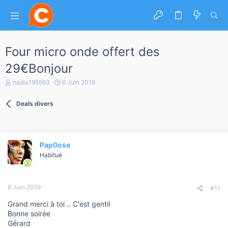
Four micro onde offert des
29€Bonjour
A
D
nadia195993
6 Juin 2019
u
a
t
t
Deals divers
e
e
u
d
r
e
d
d
e
é
Pap0ose
l
b
a
Habitué
u
d
t
i
s
6 Juin 2019
c
#11
u
Grand merci à toi .. C'est gentil
s
s
Bonne soirée
i
Gérard