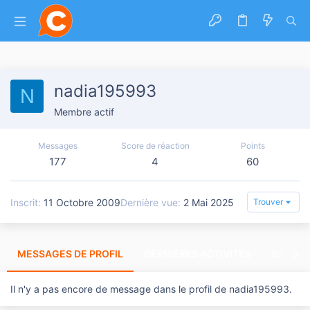
nadia195993
N
Membre actif
Messages
Score de réaction
Points
177
4
60
Inscrit
11 Octobre 2009
Dernière vue
2 Mai 2025
Trouver
MESSAGES DE PROFIL
DERNIÈRES ACTIVITÉS
DERNIE
Il n'y a pas encore de message dans le profil de nadia195993.