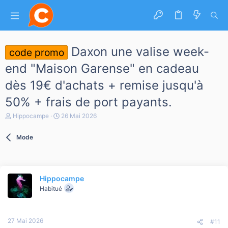
Daxon une valise week-
code promo
end "Maison Garense" en cadeau
dès 19€ d'achats + remise jusqu'à
50% + frais de port payants.
A
D
Hippocampe
26 Mai 2026
u
a
t
t
Mode
e
e
u
d
r
e
d
d
e
é
Hippocampe
l
b
a
Habitué
u
d
t
i
s
27 Mai 2026
c
#11