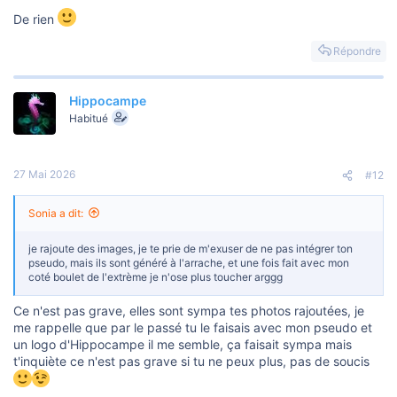
u
s
De rien
s
i
Répondre
o
n
Hippocampe
Habitué
27 Mai 2026
#12
Sonia a dit:
je rajoute des images, je te prie de m'exuser de ne pas intégrer ton
pseudo, mais ils sont généré à l'arrache, et une fois fait avec mon
coté boulet de l'extrème je n'ose plus toucher arggg
Ce n'est pas grave, elles sont sympa tes photos rajoutées, je
me rappelle que par le passé tu le faisais avec mon pseudo et
un logo d'Hippocampe il me semble, ça faisait sympa mais
t'inquiète ce n'est pas grave si tu ne peux plus, pas de soucis