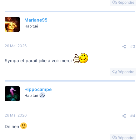
Répondre
Mariane95
Habitué
26 Mai 2026
#3
Sympa et parait jolie à voir merci
Répondre
Hippocampe
Habitué
26 Mai 2026
#4
De rien
Répondre