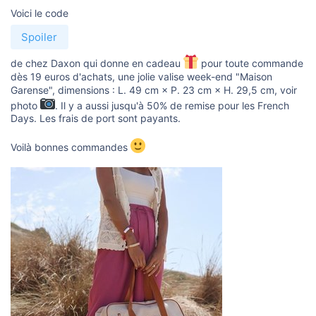
u
Voici le code
s
s
i
Spoiler
o
n
de chez Daxon qui donne en cadeau
pour toute commande
dès 19 euros d'achats, une jolie valise week-end "Maison
Garense", dimensions : L. 49 cm × P. 23 cm × H. 29,5 cm, voir
photo
. Il y a aussi jusqu'à 50% de remise pour les French
Days. Les frais de port sont payants.
Voilà bonnes commandes