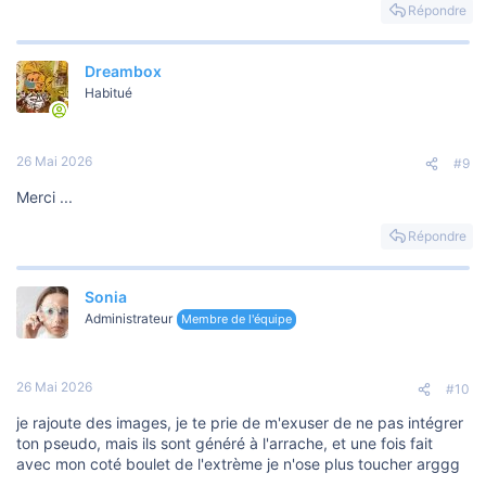
s
Répondre
r
é
a
Dreambox
c
t
Habitué
i
o
n
s
26 Mai 2026
#9
:
Merci ...
Répondre
Sonia
Administrateur
Membre de l'équipe
26 Mai 2026
#10
je rajoute des images, je te prie de m'exuser de ne pas intégrer
ton pseudo, mais ils sont généré à l'arrache, et une fois fait
avec mon coté boulet de l'extrème je n'ose plus toucher arggg