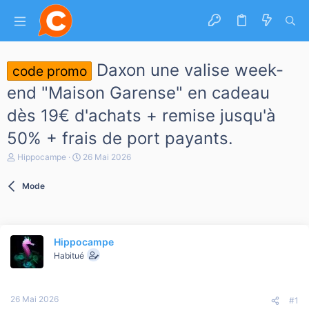
Daxon une valise week-
code promo
end "Maison Garense" en cadeau
dès 19€ d'achats + remise jusqu'à
50% + frais de port payants.
A
D
Hippocampe
26 Mai 2026
u
a
t
t
Mode
e
e
u
d
r
e
d
d
e
é
Hippocampe
l
b
a
Habitué
u
d
t
i
s
26 Mai 2026
c
#1