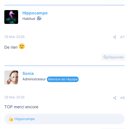
Hippocampe
Habitué
26 Mai 2026
#7
De rien
Répondre
Sonia
Administrateur
Membre de l'équipe
26 Mai 2026
#8
TOP merci encore
Hippocampe
L
e